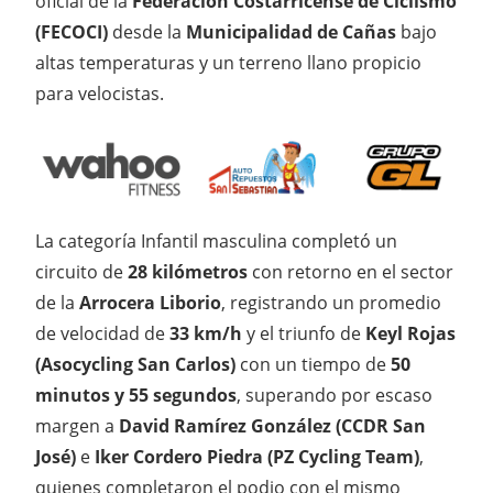
oficial de la
Federación Costarricense de Ciclismo
(FECOCI)
desde la
Municipalidad de Cañas
bajo
altas temperaturas y un terreno llano propicio
para velocistas.
La categoría Infantil masculina completó un
circuito de
28 kilómetros
con retorno en el sector
de la
Arrocera Liborio
, registrando un promedio
de velocidad de
33 km/h
y el triunfo de
Keyl Rojas
(Asocycling San Carlos)
con un tiempo de
50
minutos y 55 segundos
, superando por escaso
margen a
David Ramírez González (CCDR San
José)
e
Iker Cordero Piedra (PZ Cycling Team)
,
quienes completaron el podio con el mismo