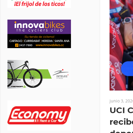
junio 3, 202
UCI 
recib