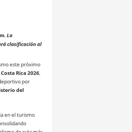
om. La
rá clasificación al
clismo este próximo
Costa Rica 2026
,
 deportivo por
sterio del
ia en el turismo
consolidando
clismo de ruta más