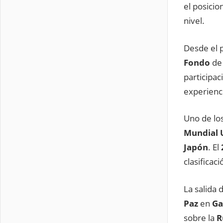
el posici
nivel.
Desde el p
Fondo
d
participac
experienci
Uno de los
Mundial 
Japón
. El
clasificaci
La salida 
Paz
en
Ga
sobre la
R