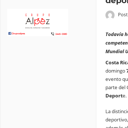
depor
Pos
Todavía ha
competenci
Mundial U
Costa Ric
domingo
evento que
parte del 
Deport
e.
La distinc
deportivo,
además a