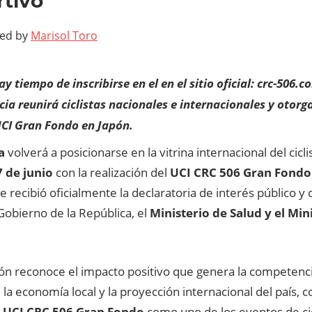
tivo
ted by
Marisol Toro
y tiempo de inscribirse en el en el sitio oficial: crc-506.c
a reunirá ciclistas nacionales e internacionales y otorga
CI Gran Fondo en Japón.
a
volverá a posicionarse en la vitrina internacional del ci
7 de junio
con la realización del
UCI CRC 506 Gran Fondo 
 recibió oficialmente la declaratoria de interés público y
Gobierno de la República, el
Ministerio de Salud y el Mini
ión reconoce el impacto positivo que genera la competenc
 la economía local y la proyección internacional del país, 
l
UCI CRC 506 Gran Fondo
como uno de los eventos de ci