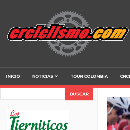
Skip
to
content
INICIO
NOTICIAS
TOUR COLOMBIA
CRC
Search