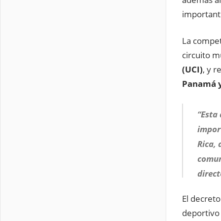
importante
La compet
circuito m
(UCI)
, y r
Panamá y
“Esta 
impor
Rica,
comun
direc
El decret
deportivo 