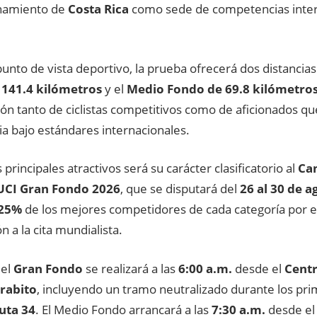
onamiento de
Costa Rica
como sede de competencias intern
unto de vista deportivo, la prueba ofrecerá dos distancias 
e
141.4 kilómetros
y el
Medio Fondo de 69.8 kilómetro
ión tanto de ciclistas competitivos como de aficionados qu
a bajo estándares internacionales.
 principales atractivos será su carácter clasificatorio al
Ca
UCI Gran Fondo 2026
, que se disputará del
26 al 30 de a
25%
de los mejores competidores de cada categoría por 
ón a la cita mundialista.
del
Gran Fondo
se realizará a las
6:00 a.m.
desde el
Centr
rabito
, incluyendo un tramo neutralizado durante los pr
uta 34
. El Medio Fondo arrancará a las
7:30 a.m.
desde e