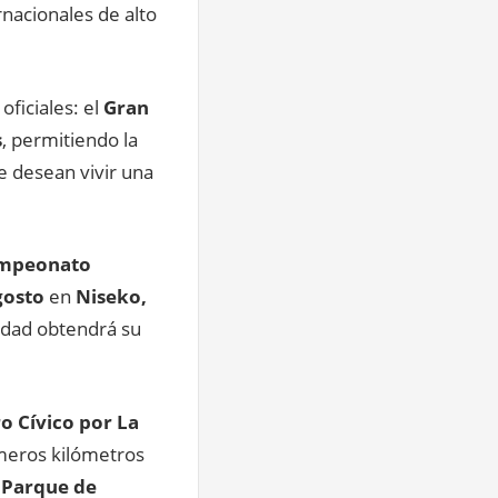
acionales de alto
oficiales: el
Gran
s
, permitiendo la
e desean vivir una
mpeonato
gosto
en
Niseko,
edad obtendrá su
o Cívico
por La
imeros kilómetros
l
Parque de