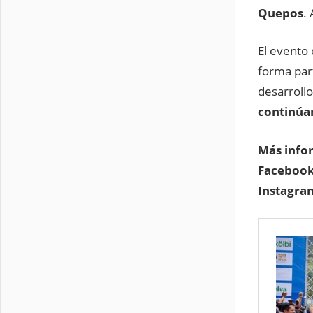
Quepos
.
El evento 
forma par
desarroll
continúan
Más info
Faceboo
Instagra