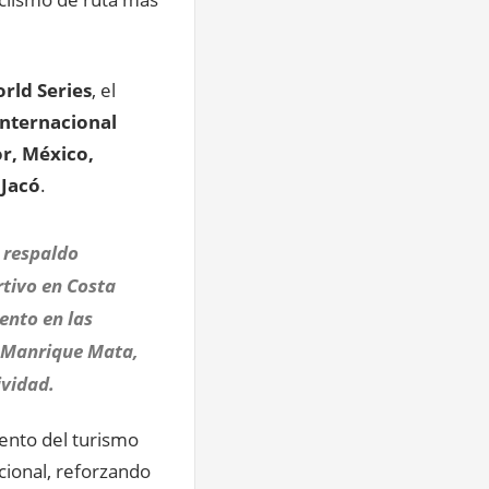
rld Series
, el
Internacional
r, México,
 Jacó
.
n respaldo
rtivo en Costa
ento en las
ó Manrique Mata,
ividad.
ento del turismo
cional, reforzando