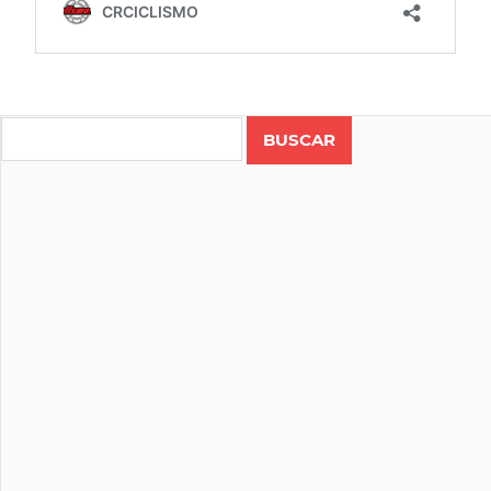
CICLISMO
COSTA
Search
RICA
RUTA
VUELTA
JUVENIL Y
PREJUVENIL