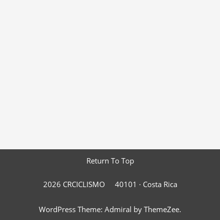
Return To Top
2026 CRCICLISMO
40101 ·
Costa Rica
WordPress Theme: Admiral by ThemeZee.