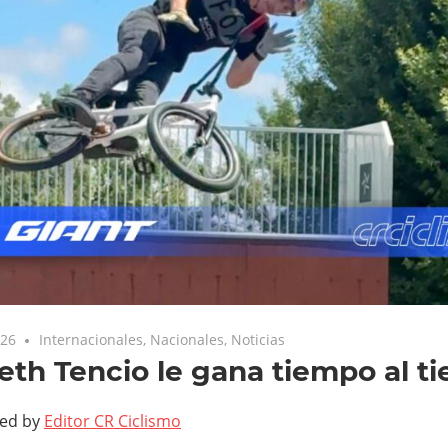
026
Internacionales
,
Nacionales
,
Noticias
th Tencio le gana tiempo al t
ted by
Editor CR Ciclismo