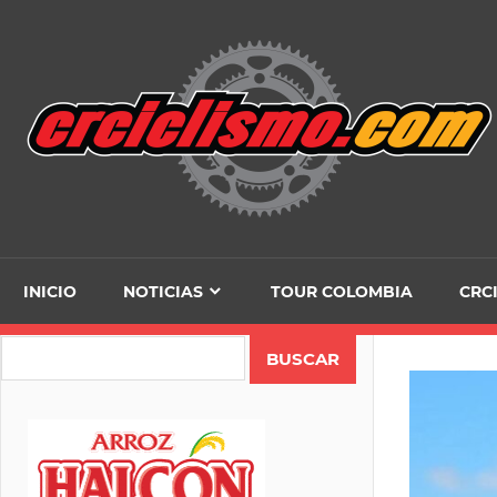
Skip
to
content
INICIO
NOTICIAS
TOUR COLOMBIA
CRC
Search