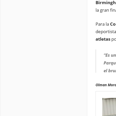
Birmingh
la gran f
Para la
Co
deportis
atletas
po
“Es u
Parque
el br
Olman Mora