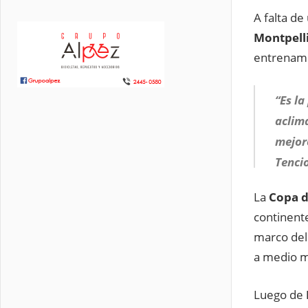
A falta de
Montpell
entrenami
“Es la
aclim
mejore
Tencio
La
Copa d
continent
marco del
a medio m
Luego de