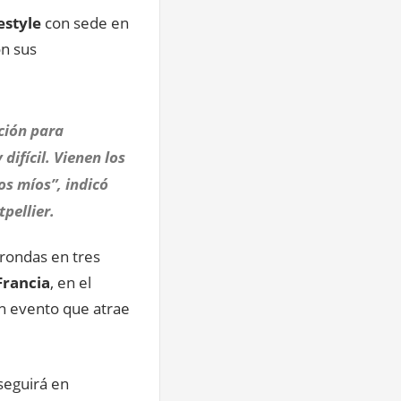
style
con sede en
n sus
ación para
ifícil. Vienen los
os míos”, indicó
pellier.
 rondas en tres
rancia
, en el
un evento que atrae
seguirá en