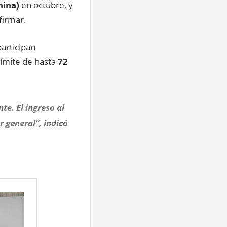
hina)
en octubre, y
firmar.
participan
límite de hasta
72
e. El ingreso al
r general”, indicó