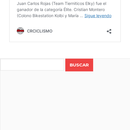
CICLISMO
COSTA
Search
RICA
CRITÉRIUM
AB2
RUTA