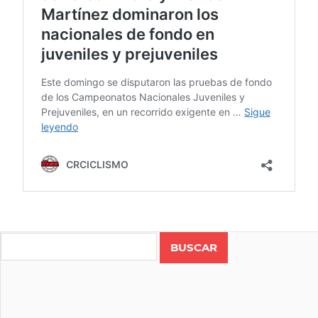
CAMPEONATO
NACIONAL
Search
CICLISMO
COSTA
RICA
JUVENIL