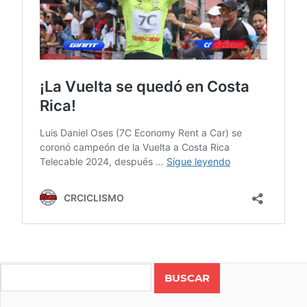
CICLISMO
COLONO
Search
BIKESTATION
KÖLBI