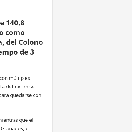
de 140,8
do como
, del Colono
iempo de 3
con múltiples
La definición se
 para quedarse con
mientras que el
o Granados
,
de