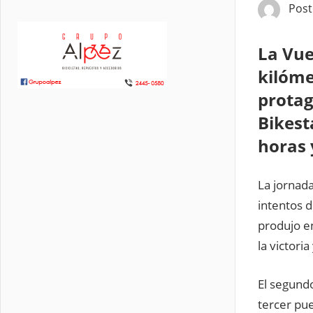
Pos
La Vue
kilóme
protag
Bikest
horas 
La jornad
intentos d
produjo e
la victori
El segundo
tercer pu