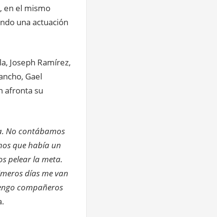
, en el mismo
ando una actuación
lla, Joseph Ramírez,
ancho, Gael
n afronta su
ada. No contábamos
amos que había un
s pelear la meta.
rimeros días me van
e tengo compañeros
a.