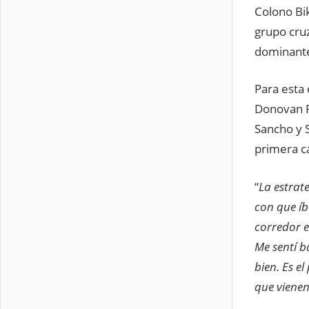
Colono Bi
grupo cru
dominante
Para esta 
Donovan R
Sancho y S
primera c
“
La estrat
con que íb
corredor e
Me sentí b
bien. Es e
que vienen