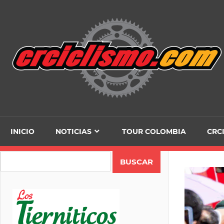
Skip
to
content
INICIO
NOTICIAS
TOUR COLOMBIA
CRC
Search