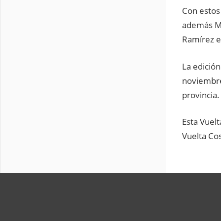
Con estos 
además Mu
Ramírez e
La edición
noviembre,
provincia.
Esta Vuelt
Vuelta Co
CICLISMO
PANAMÁ
RUTA
VUELTA A
CHIRIQUÍ