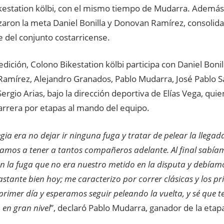
kestation kölbi, con el mismo tiempo de Mudarra. Además
zaron la meta Daniel Bonilla y Donovan Ramírez, consolid
 del conjunto costarricense.
edición, Colono Bikestation kölbi participa con Daniel Boni
amírez, Alejandro Granados, Pablo Mudarra, José Pablo S
ergio Arias, bajo la dirección deportiva de Elías Vega, quie
arrera por etapas al mando del equipo.
egia era no dejar ir ninguna fuga y tratar de pelear la lleg
amos a tener a tantos compañeros adelante. Al final sabí
n la fuga que no era nuestro metido en la disputa y debíamo
astante bien hoy; me caracterizo por correr clásicas y los p
l primer día y esperamos seguir peleando la vuelta, y sé qu
 en gran nivel
”, declaró Pablo Mudarra, ganador de la etap