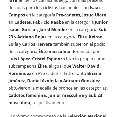
MTB
en tierras catrachas llegó con más preseas
doradas para los ciclistas nacionales con
Isaac
Campos
en la categoría
Pre-cadetes
,
Josua Ulate
en
Cadetes
,
Fabricio Raabe
en la categoría
Junior
,
Isabel García
y
Jared Méndez
en la categoría
Sub
23
y
Adriana Rojas
en la categoría
Élite
.
Keiron
Solís
y
Carlos Herrera
también subieron al podio
de la categoría
Élite masculina
dominada por
Luis López
.
Cristel Espinoza
hizo lo propio como
subcampeona
Élite
, al igual que
Walter David
Hernández
en Pre-cadetes. Entre tanto
Briana
Jiménez, Daniel Azofeifa y Adriano González
obtuvieron la medalla de bronce en las categorías,
Cadetes femenina, Junior masculina y Sub 23
masculina
, respectivamente.
El próximo compromiso de la
Selección Nacional