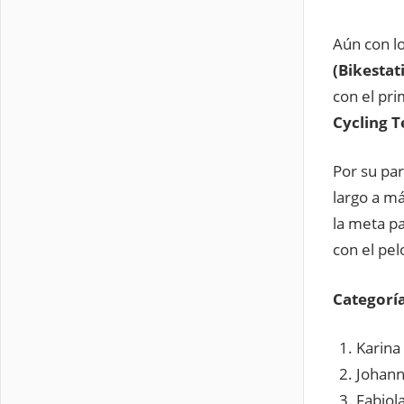
Aún con l
(Bikestat
con el pr
Cycling 
Por su pa
largo a m
la meta p
con el pe
Categorí
Karina
Johann
Fabiol