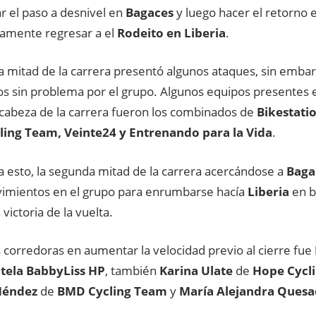
r el paso a desnivel en
Bagaces
y luego hacer el retorno 
amente regresar a el
Rodeito en Liberia
.
a mitad de la carrera presentó algunos ataques, sin embar
os sin problema por el grupo. Algunos equipos presentes 
a cabeza de la carrera fueron los combinados de
Bikestatio
ing Team, Veinte24 y Entrenando para la Vida
.
a esto, la segunda mitad de la carrera acercándose a
Baga
imientos en el grupo para enrumbarse hacía
Liberia
en b
 victoria de la vuelta.
 corredoras en aumentar la velocidad previo al cierre fue
tela BabbyLiss HP
, también
Karina Ulate
de
Hope Cycl
Méndez
de
BMD Cycling Team
y
María Alejandra Ques