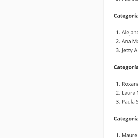
Categorí
Alejan
Ana Ma
Jetty 
Categorí
Roxana
Laura 
Paula 
Categorí
Mauree