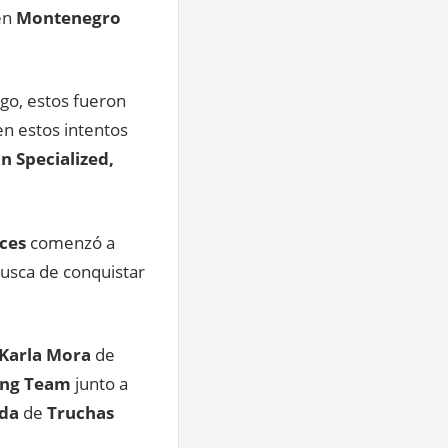
en
Montenegro
go, estos fueron
en estos intentos
n Specialized,
ces
comenzó a
usca de conquistar
Karla Mora
de
ing Team
junto a
ada
de
Truchas