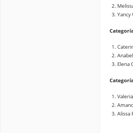
Meliss
Yancy 
Categorí
Caterin
Anabel
Elena 
Categorí
Valeri
Amanda
Alissa