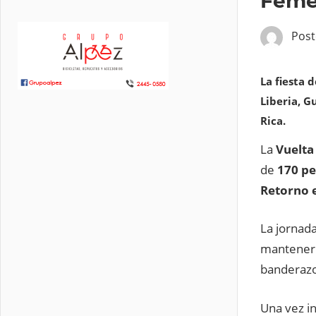
Femen
Pos
La fiesta 
Liberia, G
Rica.
La
Vuelta
de
170 pe
Retorno 
La jornada
mantener u
banderazo 
Una vez in