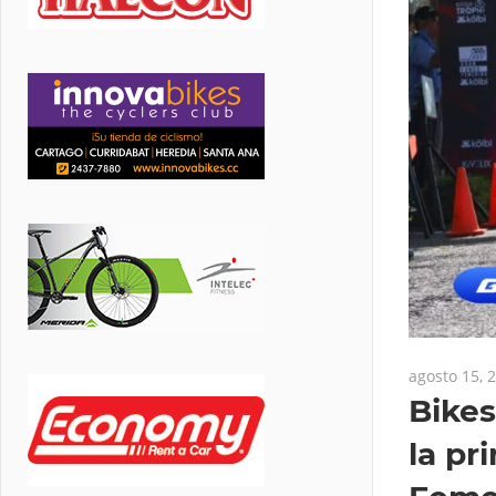
agosto 15, 
Bikes
la pr