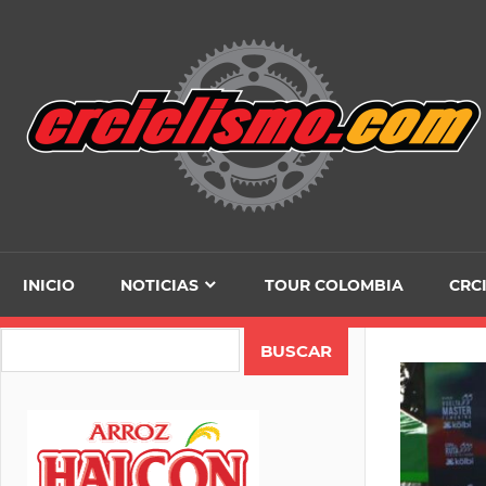
Skip
to
content
INICIO
NOTICIAS
TOUR COLOMBIA
CRC
Search