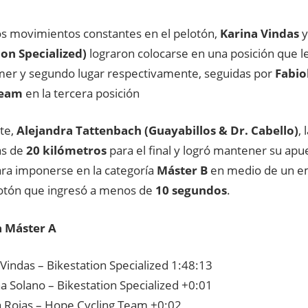
os movimientos constantes en el pelotón,
Karina Vindas
ion Specialized)
lograron colocarse en una posición que l
imer y segundo lugar respectivamente, seguidas por
Fabio
Team
en la tercera posición
rte,
Alejandra Tattenbach (Guayabillos & Dr. Cabello)
,
ás de
20 kilómetros
para el final y logró mantener su apue
ara imponerse en la categoría
Máster B
en medio de un e
lotón que ingresó a menos de
10 segundos
.
a Máster A
 Vindas – Bikestation Specialized 1:48:13
a Solano – Bikestation Specialized +0:01
a Rojas – Hope Cycling Team +0:02