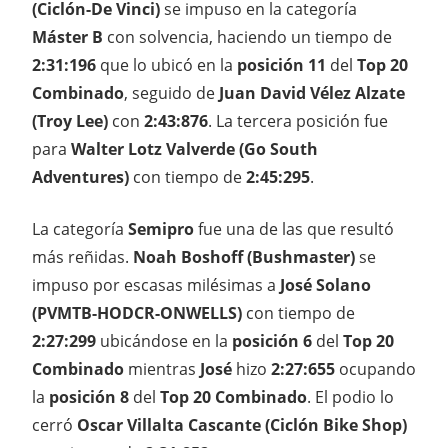
(Ciclón-De Vinci)
se impuso en la categoría
Máster B
con solvencia, haciendo un tiempo de
2:31:196
que lo ubicó en la
posición 11
del
Top 20
Combinado
, seguido de
Juan David Vélez Alzate
(Troy Lee)
con
2:43:876
. La tercera posición fue
para
Walter Lotz Valverde (Go South
Adventures)
con tiempo de
2:45:295
.
La categoría
Semipro
fue una de las que resultó
más reñidas.
Noah Boshoff (Bushmaster)
se
impuso por escasas milésimas a
José Solano
(PVMTB-HODCR-ONWELLS)
con tiempo de
2:27:299
ubicándose en la
posición 6
del
Top 20
Combinado
mientras
José
hizo
2:27:655
ocupando
la
posición 8
del
Top 20 Combinado
. El podio lo
cerró
Oscar Villalta Cascante (Ciclón Bike Shop)