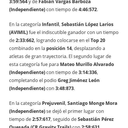
3:59:564
y de
Fabián Vargas Barboza
(Independiente)
con tiempo de
4:46:572
.
En la categoría
Infantil
,
Sebastián López Larios
(AVIMIL)
fue el indiscutible ganador con un tiempo
de
2:33:662
, logrando colocarse en el
Top 20
combinado en la
posición 14
, desplazando a
atletas de gran trayectoria. El segundo lugar de
esta categoría fue para
Mateo Murillo Alvarado
(Independiente)
con tiempo de
3:14:336
,
completando el podio
Greg Jiménez León
(Independiente)
con
3:48:873
.
En la categoría
Prejuvenil
,
Santiago Monge Mora
(Independiente)
se dejó el primer lugar con
tiempo de
2:57:617
, seguido de
Sebastián Pérez
Quesada (CR Gravity Trails)
con
2:58:631
,