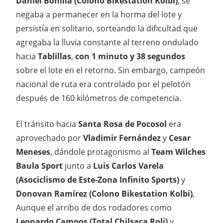
Daniel Bonilla (Colono Bikestation Kolbi)
, se
negaba a permanecer en la horma del lote y
persistía en solitario, sorteando la dificultad que
agregaba la lluvia constante al terreno ondulado
hacia
Tablillas
,
con 1 minuto y 38 segundos
sobre el lote en el retorno. Sin embargo, campeón
nacional de ruta era controlado por el pelotón
después de 160 kilómetros de competencia.
El tránsito hacia
Santa Rosa de Pocosol
era
aprovechado por
Vladimir Fernández
y
Cesar
Meneses
, dándole protagonismo al
Team Wilches
Baula Sport
junto a
Luis Carlos Varela
(Asociclismo de Este-Zona Infinito Sports)
y
Donovan Ramírez (Colono Bikestation Kolbi)
,
Aunque el arribo de dos rodadores como
Leonardo Campos (Total Chilsaca Roli)
y