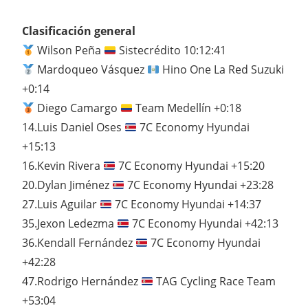
Clasificación general
Wilson Peña
Sistecrédito 10:12:41
Mardoqueo Vásquez
Hino One La Red Suzuki
+0:14
Diego Camargo
Team Medellín +0:18
14.Luis Daniel Oses
7C Economy Hyundai
+15:13
16.Kevin Rivera
7C Economy Hyundai +15:20
20.Dylan Jiménez
7C Economy Hyundai +23:28
27.Luis Aguilar
7C Economy Hyundai +14:37
35.Jexon Ledezma
7C Economy Hyundai +42:13
36.Kendall Fernández
7C Economy Hyundai
+42:28
47.Rodrigo Hernández
TAG Cycling Race Team
+53:04