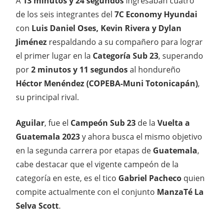
A
13 minutos y 24 segundos
ingresaban cuatro
de los seis integrantes del
7C Economy Hyundai
con
Luis Daniel Oses, Kevin Rivera y Dylan
Jiménez
respaldando a su compañero para lograr
el primer lugar en la
Categoría Sub 23
, superando
por
2 minutos y 11 segundos
al hondureño
Héctor Menéndez (COPEBA-Muni Totonicapán)
,
su principal rival.
Aguilar
, fue el
Campeón Sub 23
de la
Vuelta a
Guatemala 2023
y ahora busca el mismo objetivo
en la segunda carrera por etapas de
Guatemala
,
cabe destacar que el vigente campeón de la
categoría en este, es el tico
Gabriel Pacheco
quien
compite actualmente con el conjunto
ManzaTé La
Selva Scott
.