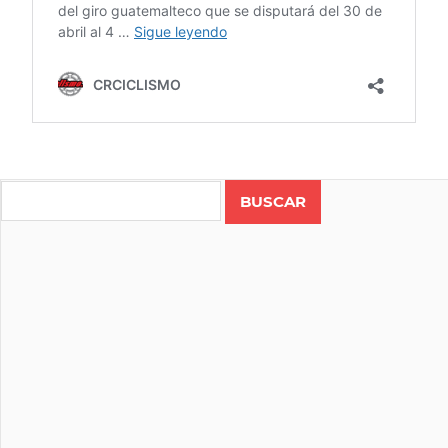
7C
ECONOMY
Search
RENT A
CAR
CICLISMO
COSTA
RICA
LUIS
AGUILAR
RUTA
VUELTA A
BANTRAB