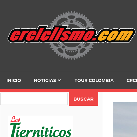
Skip
to
content
INICIO
NOTICIAS
TOUR COLOMBIA
CRC
Search