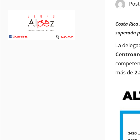
Pos
Costa Rica
superada po
La delega
Centroam
competenci
más de
2.