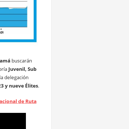
namá
buscarán
oría
Juvenil, Sub
la delegación
3 y nueve Élites
.
acional de Ruta