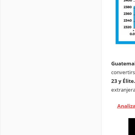
Guatemala
convertir
23 y Élite
extranje
Analiz