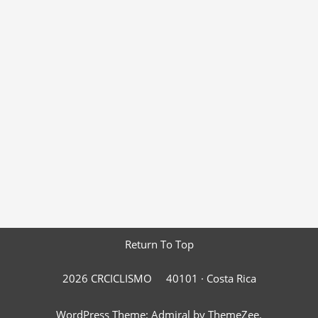
Return To Top
2026 CRCICLISMO
40101 ·
Costa Rica
WordPress Theme: Admiral by ThemeZee.