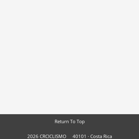
Return To Top
2026 CRCICLISMO
40101 ·
Costa Rica