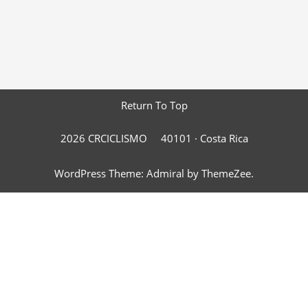
Return To Top
2026 CRCICLISMO
40101 ·
Costa Rica
WordPress Theme: Admiral by ThemeZee.