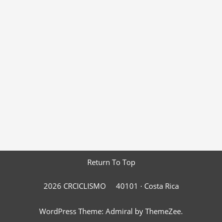
Return To Top
2026 CRCICLISMO
40101 ·
Costa Rica
WordPress Theme: Admiral by ThemeZee.