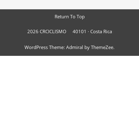
Return To Top
2026 CRCICLISMO
40101 ·
Costa Rica
WordPress Theme: Admiral by ThemeZee.