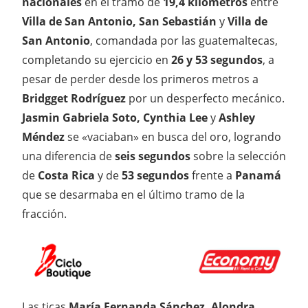
nacionales
en el tramo de
19,4 kilómetros
entre
Villa de San Antonio, San Sebastián
y
Villa de
San Antonio
, comandada por las guatemaltecas,
completando su ejercicio en
26 y 53 segundos
, a
pesar de perder desde los primeros metros a
Bridgget Rodríguez
por un desperfecto mecánico.
Jasmin Gabriela Soto, Cynthia Lee
y
Ashley
Méndez
se «vaciaban» en busca del oro, logrando
una diferencia de
seis segundos
sobre la selección
de
Costa Rica
y de
53 segundos
frente a
Panamá
que se desarmaba en el último tramo de la
fracción.
Las ticas
María Fernanda Sánchez, Alondra