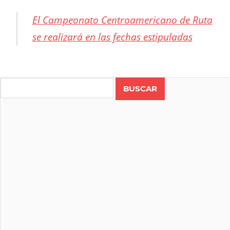
El Campeonato Centroamericano de Ruta
se realizará en las fechas estipuladas
CENTROAMERICANO
DE RUTA
Search
CICLISMO
COSTA
RICA
HONDURAS
RUTA