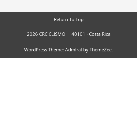
Return To Top
2026 CRCICLISMO
40101 ·
Costa Rica
WordPress Theme: Admiral by ThemeZee.