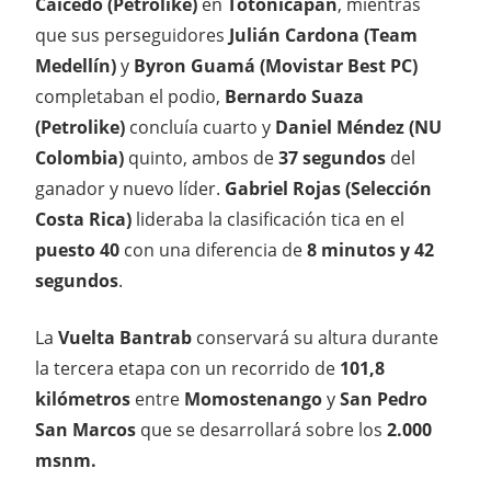
Caicedo (Petrolike)
en
Totonicapán
, mientras
que sus perseguidores
Julián Cardona (Team
Medellín)
y
Byron Guamá (Movistar Best PC)
completaban el podio,
Bernardo Suaza
(Petrolike)
concluía cuarto y
Daniel Méndez (NU
Colombia)
quinto, ambos de
37 segundos
del
ganador y nuevo líder.
Gabriel Rojas (Selección
Costa Rica)
lideraba la clasificación tica en el
puesto 40
con una diferencia de
8 minutos y 42
segundos
.
La
Vuelta Bantrab
conservará su altura durante
la tercera etapa con un recorrido de
101,8
kilómetros
entre
Momostenango
y
San Pedro
San Marcos
que se desarrollará sobre los
2.000
msnm.