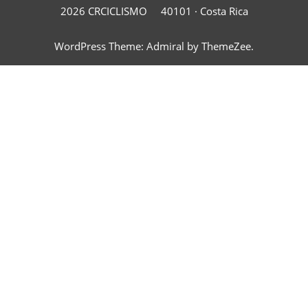
2026 CRCICLISMO
40101 ·
Costa Rica
WordPress Theme: Admiral by ThemeZee.