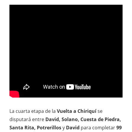
La cuarta etapa de la
Vuelta a Chiriquí
se
disputará entre
David, Solano, Cuesta de Piedra,
Santa Rita, Potrerillos
y
David
para completar
99