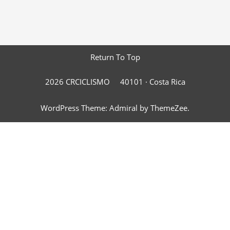
Return To Top
2026 CRCICLISMO
40101 ·
Costa Rica
WordPress Theme: Admiral by ThemeZee.