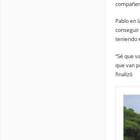
compañer
Pablo en l
conseguir 
teniendo e
“Sé que va
que van po
finalizó