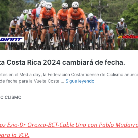
roz Ezio-Dr Orozco-BCT-Cable Uno con Pablo Mudarra
para la VCR.