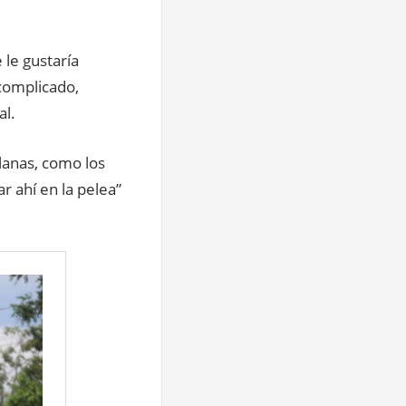
 le gustaría
 complicado,
al.
planas, como los
r ahí en la pelea”