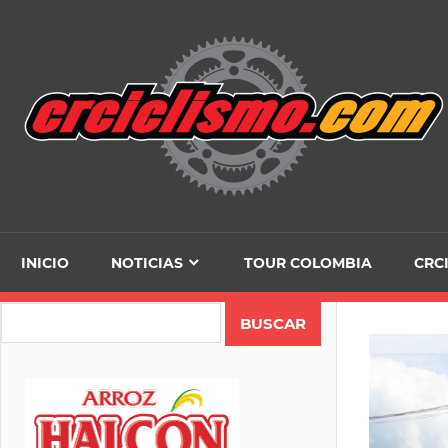
Skip
to
content
INICIO
NOTICIAS
TOUR COLOMBIA
CRC
Search