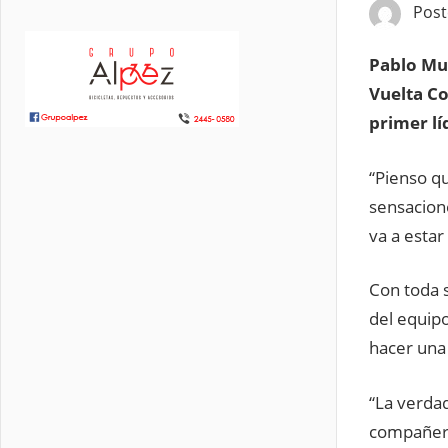
Pos
Pablo Mud
Vuelta Co
primer lí
“Pienso q
sensacion
va a estar
Con toda s
del equip
hacer una
“La verda
compañero