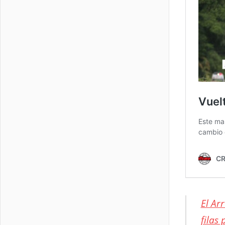
El Ar
filas 