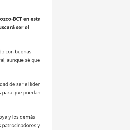
rozco-BCT en esta
uscará ser el
ido con buenas
ral, aunque sé que
ad de ser el líder
s para que puedan
oya y los demás
s patrocinadores y