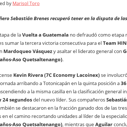
ted by
Marisol Toro
ero Sebastián Brenes recuperó tener en la disputa de la
tapa de la
Vuelta a Guatemala
no defraudó como etapa r
les sumar la tercera victoria consecutiva para el
Team HIN
n
Mardoqueo Vásquez
y asaltar el liderato general con
G
años-Aso Quetsaltenango)
.
icense
Kevin Rivera (7C Economy Lacoinex)
se involucró
 jornada arribando a Totonicapán en la quinta posición a
36
scendiendo a la misma casilla en la clasificación general i
y 24 segundos
del nuevo líder. Sus compañeros
Sebastiá
mbién se destacaron en la fracción ganado dos de las tre
 en el camino recortando unidades al líder de la especial
años-Aso Quetsaltenango)
, mientras que
Aguilar
conclu