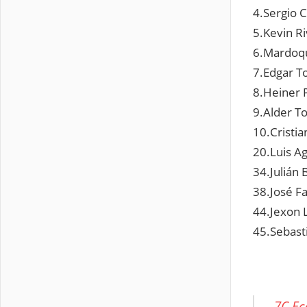
4.Sergio 
5.Kevin R
6.Mardoqu
7.Edgar T
8.Heiner P
9.Alder T
10.Cristi
20.Luis A
34.Julián
38.José F
44.Jexon 
45.Sebast
7C Ec