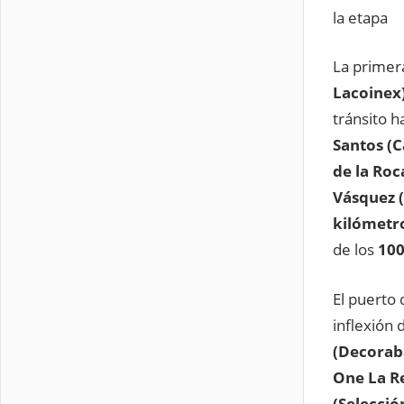
la etapa
La primera
Lacoinex
tránsito h
Santos (C
de la Roc
Vásquez 
kilómetr
de los
100
El puerto
inflexión 
(Decorab
One La R
(Selecció