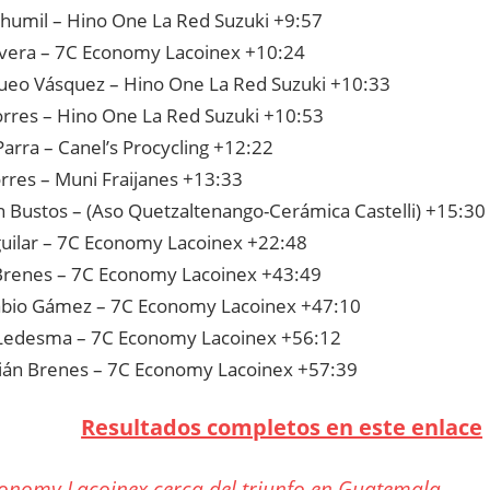
Chumil – Hino One La Red Suzuki +9:57
ivera – 7C Economy Lacoinex +10:24
eo Vásquez – Hino One La Red Suzuki +10:33
orres – Hino One La Red Suzuki +10:53
arra – Canel’s Procycling +12:22
orres – Muni Fraijanes +13:33
an Bustos – (Aso Quetzaltenango-Cerámica Castelli) +15:30
guilar – 7C Economy Lacoinex +22:48
 Brenes – 7C Economy Lacoinex +43:49
abio Gámez – 7C Economy Lacoinex +47:10
Ledesma – 7C Economy Lacoinex +56:12
ián Brenes – 7C Economy Lacoinex +57:39
Resultados completos en este enlace
onomy Lacoinex cerca del triunfo en Guatemala