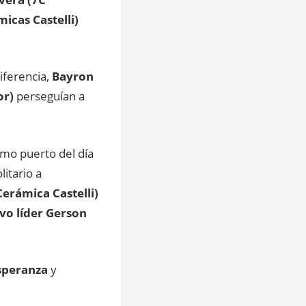
icas Castelli)
iferencia,
Bayron
or)
perseguían a
imo puerto del día
litario a
erámica Castelli)
vo líder Gerson
speranza
y