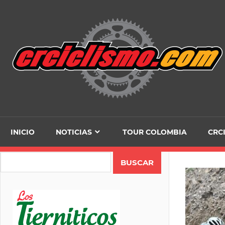
Skip
to
content
INICIO
NOTICIAS
TOUR COLOMBIA
CRC
Search