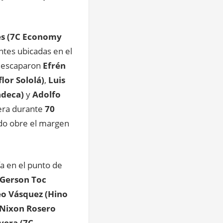
es (7C Economy
ntes ubicadas en el
se escaparon
Efrén
lor Sololá)
,
Luis
adeca)
y
Adolfo
era durante
70
do obre el margen
a en el punto de
Gerson Toc
o Vásquez (Hino
Nixon Rosero
vera (7C