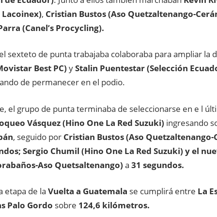
Lacoinex)
,
Cristian Bustos (Aso Quetzaltenango-Cerám
Parra (Canel’s Procycling).
l sexteto de punta trabajaba colaboraba para ampliar la d
Movistar Best PC)
y
Stalin Puentestar (Selección Ecuad
tando de permanecer en el podio.
, el grupo de punta terminaba de seleccionarse en e l últ
queo Vásquez (Hino One La Red Suzuki)
ingresando so
pán
, seguido por
Cristian Bustos (Aso Quetzaltenango-C
ndos;
Sergio Chumil (Hino One La Red Suzuki) y el nue
orabaños-Aso Quetsaltenango)
a
31 segundos.
a etapa de la
Vuelta a Guatemala
se cumplirá entre
La E
s Palo
Gordo
sobre
124,6 kilómetros.