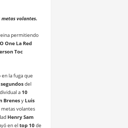
s metas volantes.
eina permitiendo
O One La Red
erson Toc
 en la fuga que
 segundos
del
ndividual a
10
n Brenes
y
Luis
s metas volantes
idad
Henry Sam
yó en el
top 10
de