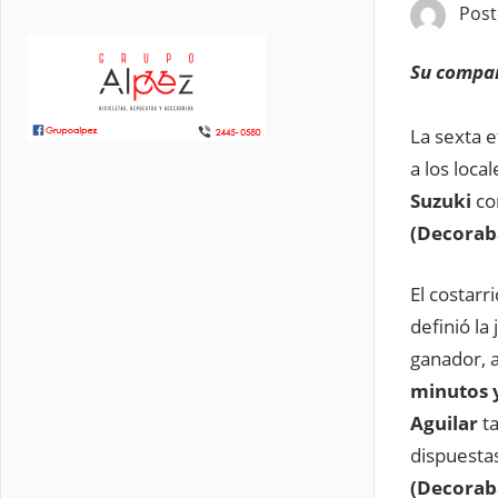
Pos
Su compañ
La sexta e
a los loca
Suzuki
co
(Decorab
El costarr
definió la
ganador, a
minutos 
Aguilar
ta
dispuestas
(Decorab