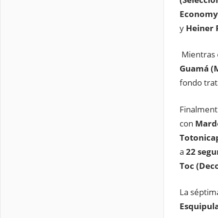
Economy 
y
Heiner 
Mientras e
Guamá
(
fondo tra
Finalmente
con
Mardo
Totonica
a
22 segu
Toc
(Dec
La séptim
Esquipula