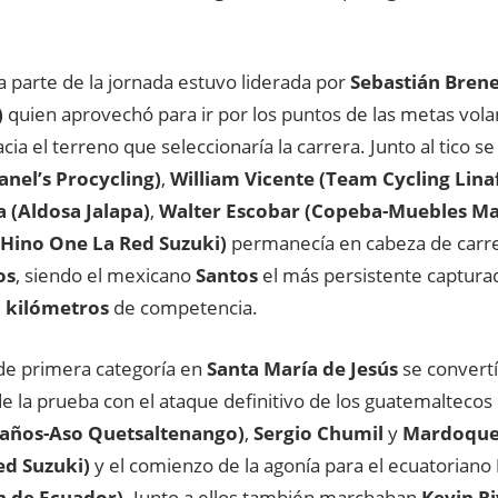
 parte de la jornada estuvo liderada por
Sebastián Bren
)
quien aprovechó para ir por los puntos de las metas vola
acia el terreno que seleccionaría la carrera. Junto al tico 
anel’s Procycling)
,
William Vicente (Team Cycling Linaf
a (Aldosa Jalapa)
,
Walter Escobar (Copeba-Muebles M
(Hino One La Red Suzuki)
permanecía en cabeza de carr
os
, siendo el mexicano
Santos
el más persistente captura
 kilómetros
de competencia.
 de primera categoría en
Santa María de Jesús
se convertí
de la prueba con el ataque definitivo de los guatemaltecos
años-Aso Quetsaltenango)
,
Sergio Chumil
y
Mardoque
ed Suzuki)
y el comienzo de la agonía para el ecuatoriano
n de Ecuador)
. Junto a ellos también marchaban
Kevin Ri