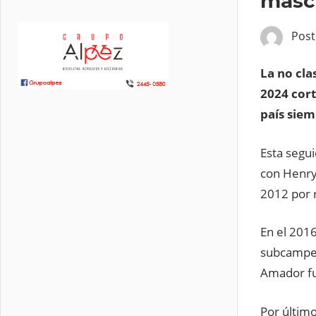
mascu
Pos
La no cla
2024 cort
país siem
Esta segui
con Henry 
2012 por 
En el 2016
subcampeo
Amador fu
Por último