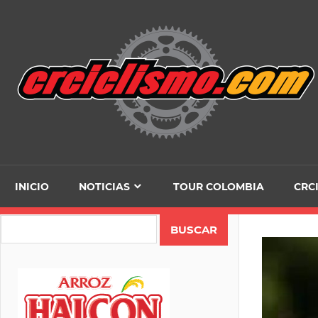
Skip
to
content
INICIO
NOTICIAS
TOUR COLOMBIA
CRC
Search