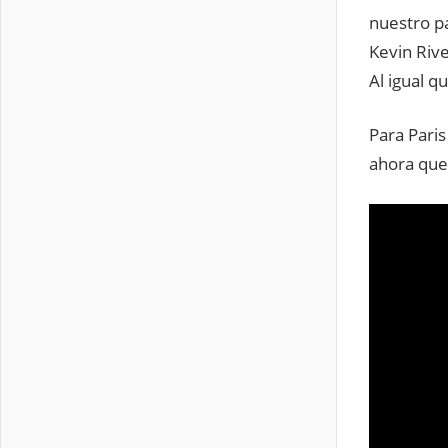
nuestro p
Kevin Riv
Al igual q
Para Paris
ahora qued