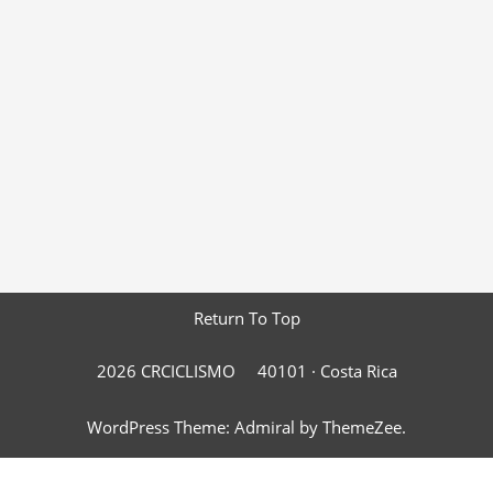
Return To Top
2026 CRCICLISMO
40101 ·
Costa Rica
WordPress Theme: Admiral by ThemeZee.