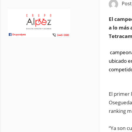
Pos
El campeo
a lo más 
Tetracam
campeonat
ubicado en
competidor
El primer 
Osegueda 
ranking mu
“Ya son cu