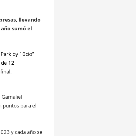
presas, llevando
e año sumó el
Park by 10cio”
 de 12
final.
a Gamaliel
 puntos para el
2023 y cada año se