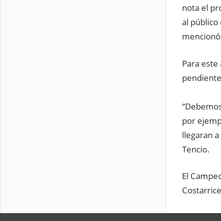
nota el pr
al público
mencionó 
Para este
pendiente
“Debemos 
por ejempl
llegaran a
Tencio.
El Campeo
Costarric