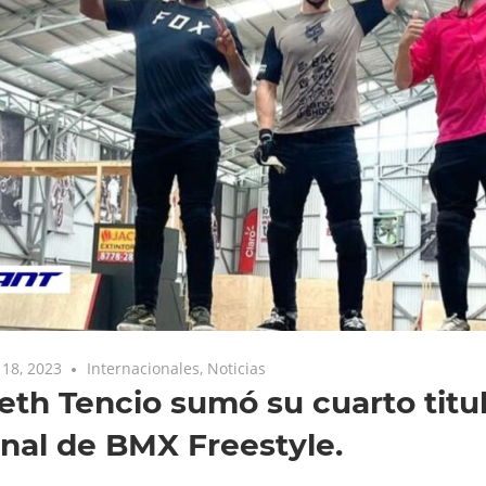
18, 2023
Internacionales
,
Noticias
th Tencio sumó su cuarto titu
nal de BMX Freestyle.