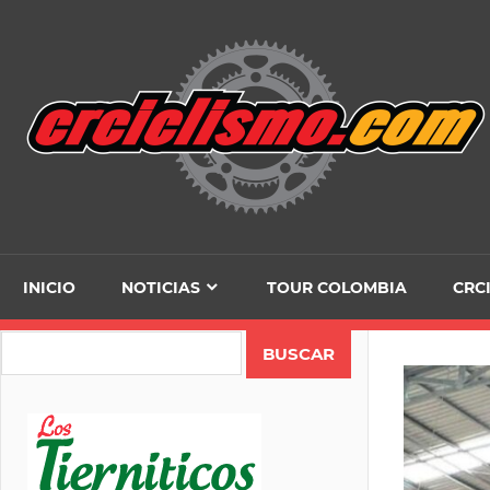
Skip
to
content
INICIO
NOTICIAS
TOUR COLOMBIA
CRC
Search