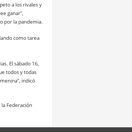
eto a los rivales y
see ganar”,
o por la pandemia.
edando como tarea
as. El sábado 16,
ue todos y todas
emenina”, indicó
 la Federación