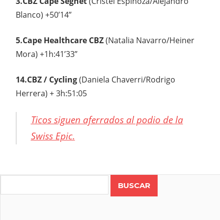
3.CBZ Cape Segnet
(Cristel Espinoza/Alejandro
Blanco) +50’14”
5.Cape Healthcare CBZ
(Natalia Navarro/Heiner
Mora) +1h:41’33”
14.CBZ / Cycling
(Daniela Chaverri/Rodrigo
Herrera) + 3h:51:05
Ticos siguen aferrados al podio de la
Swiss Epic.
CBZ
ASFALTOS
Search
COSTA
RICA
CRISTEL