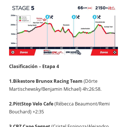
Clasificación – Etapa 4
1.Bikestore Brunox Racing Team
(Dörte
Martischewsky/Benjamin Michael) 4h:26:58.
2.PittStop Velo Cafe
(Rébecca Beaumont/Remi
Bouchard) +2:35
3.CBZ Cape Segnet
(Cristel Espinoza/Alejandro