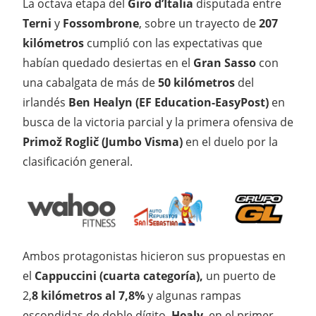
La octava etapa del
Giro d’Italia
disputada entre
Terni
y
Fossombrone
, sobre un trayecto de
207
kilómetros
cumplió con las expectativas que
habían quedado desiertas en el
Gran Sasso
con
una cabalgata de más de
50 kilómetros
del
irlandés
Ben Healyn
(EF Education-EasyPost)
en
busca de la victoria parcial y la primera ofensiva de
Primož Roglič (Jumbo Visma)
en el duelo por la
clasificación general.
Ambos protagonistas hicieron sus propuestas en
el
Cappuccini (cuarta categoría),
un puerto de
2,
8 kilómetros al 7,8%
y algunas rampas
escondidas de doble dígito.
Healy
, en el primer