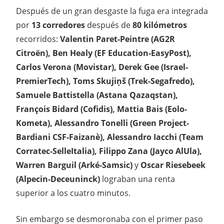
Después de un gran desgaste la fuga era integrada
por
13 corredores
después de
80 kilómetros
recorridos:
Valentin Paret-Peintre (AG2R
Citroën), Ben Healy (EF Education-EasyPost),
Carlos Verona (Movistar), Derek Gee (Israel-
PremierTech), Toms Skujiņš (Trek-Segafredo),
Samuele Battistella (Astana Qazaqstan),
François Bidard (Cofidis), Mattia Bais (Eolo-
Kometa), Alessandro Tonelli (Green Project-
Bardiani CSF-Faizanè), Alessandro Iacchi (Team
Corratec-SelleItalia), Filippo Zana (Jayco AlUla),
Warren Barguil (Arké-Samsic)
y
Oscar Riesebeek
(Alpecin-Deceuninck)
lograban una renta
superior a los cuatro minutos.
Sin embargo se desmoronaba con el primer paso