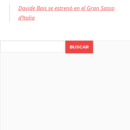
Davide Bais se estrenó en el Gran Sasso
d’Italia
CICLISMO
COSTA
Search
RICA
GIRO
DE
ITALIA
RUTA
WORLD
TOUR