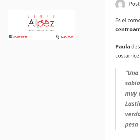
Pos
Es el come
centroam
Paula
desc
costarrice
“Una 
sabía
muy a
Lasti
verda
pesa 