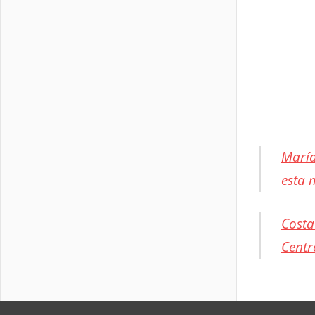
María
esta 
Costa
Centr
CICLISMO
GUATEMAL