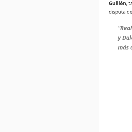
Guillén
, 
disputa de
“Real
y Dul
más q