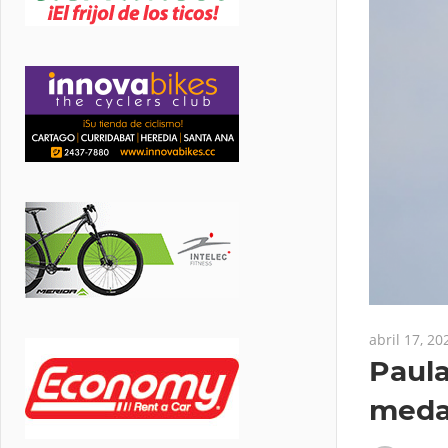
abril 17, 20
Paula
medal