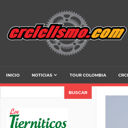
Skip
to
content
INICIO
NOTICIAS
TOUR COLOMBIA
CRC
Search