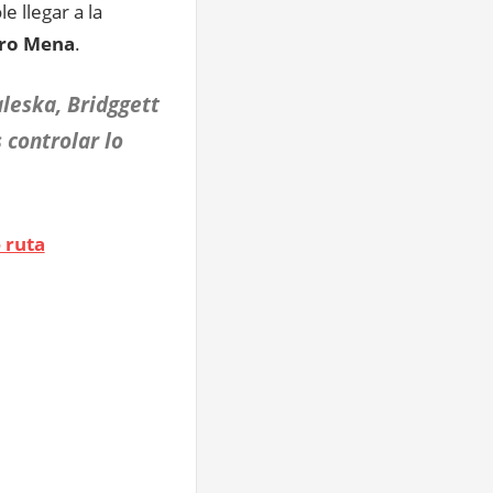
 llegar a la
gro Mena
.
aleska, Bridggett
 controlar lo
 ruta