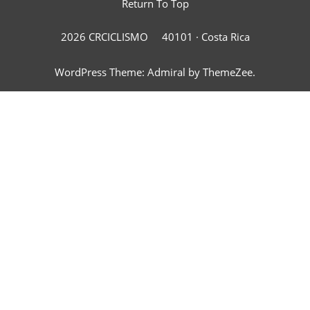
Return To Top
2026 CRCICLISMO
40101 ·
Costa Rica
WordPress Theme: Admiral by ThemeZee.