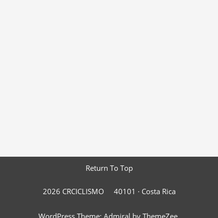
Return To Top
2026 CRCICLISMO
40101 ·
Costa Rica
WordPress Theme: Admiral by ThemeZee.