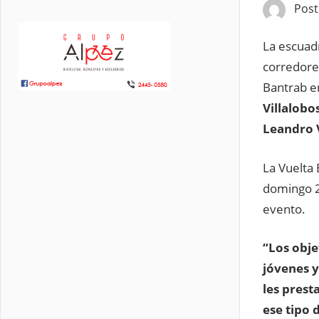
Pos
La escuad
corredore
Bantrab e
Villalobo
Leandro V
La Vuelta 
domingo 2 
evento.
“Los obje
jóvenes y
les prest
ese tipo 