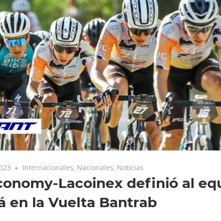
2023
Internacionales
,
Nacionales
,
Noticias
onomy-Lacoinex definió al eq
á en la Vuelta Bantrab