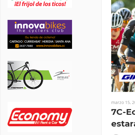
marzo 15, 
7C-Ec
estar