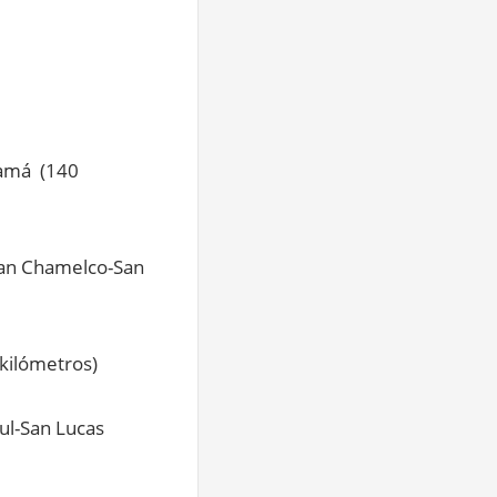
lamá (140
uan Chamelco-San
kilómetros)
ul-San Lucas