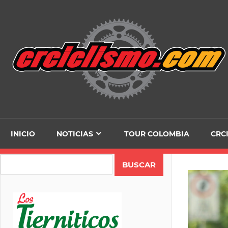
Skip
to
content
INICIO
NOTICIAS
TOUR COLOMBIA
CRC
Search