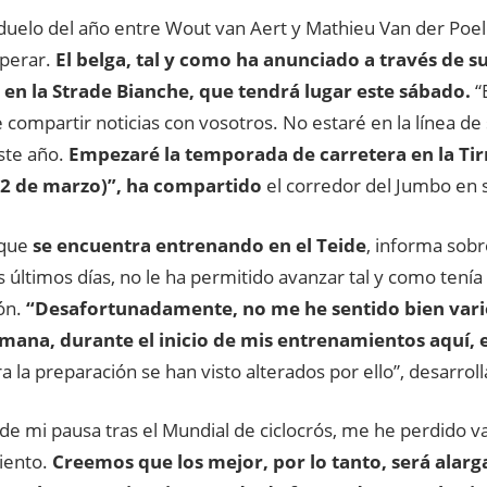
 duelo del año entre Wout van Aert y Mathieu Van der Poel
perar.
El belga, tal y como ha anunciado a través de su
 en la Strade Bianche, que tendrá lugar este sábado.
“
compartir noticias con vosotros. No estaré en la línea de 
ste año.
Empezaré la temporada de carretera en la Tir
 12 de marzo)”, ha compartido
el corredor del Jumbo en s
 que
se encuentra entrenando en el Teide
, informa sob
s últimos días, no le ha permitido avanzar tal y como tenía
ón.
“Desafortunadamente, no me he sentido bien vario
mana, durante el inicio de mis entrenamientos aquí, 
a la preparación se han visto alterados por ello”, desarroll
e mi pausa tras el Mundial de ciclocrós, me he perdido va
iento.
Creemos que los mejor, por lo tanto, será alarg