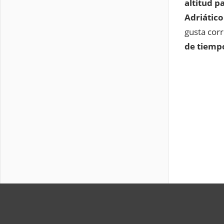
altitud p
Adriático
gusta corr
de tiemp