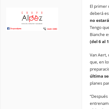
El primer
deberá es
no estará
Tengo que 
Bianche e
(del 6 al
Van Aert,
que, en lo
preparaci
última se
planes par
“Después d
entrenam