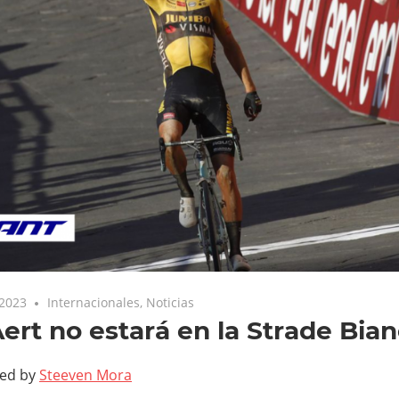
 2023
Internacionales
,
Noticias
ert no estará en la Strade Bia
ted by
Steeven Mora