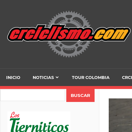
Skip
to
content
INICIO
NOTICIAS
TOUR COLOMBIA
CRC
Search