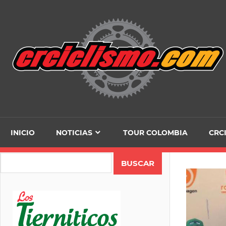
Skip
to
content
INICIO
NOTICIAS
TOUR COLOMBIA
CRC
Search