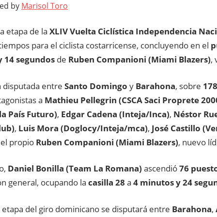
ted by
Marisol Toro
a etapa de la
XLIV Vuelta Ciclística Independencia Nac
tiempos para el ciclista costarricense, concluyendo en el
p
y 14 segundos
de
Ruben Companioni (Miami Blazers)
,
a disputada entre
Santo Domingo
y
Barahona
, sobre
178
agonistas a
Mathieu Pellegrin (CSCA Saci Proprete 200
a País Futuro)
,
Edgar Cadena (Inteja/Inca)
,
Néstor Rue
lub)
,
Luis Mora (Doglocy/Inteja/mca)
,
José Castillo (V
 el propio
Ruben Companioni (Miami Blazers)
, nuevo líd
to,
Daniel Bonilla (Team La Romana)
ascendió
76 puest
ión general, ocupando la
casilla 28
a
4 minutos y 24 segu
 etapa del giro dominicano se disputará entre
Barahona
,