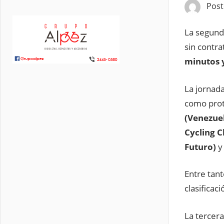
Pos
La segund
sin contra
minutos 
La jornad
como prot
(Venezuel
Cycling C
Futuro)
y
Entre tan
clasificac
La tercera