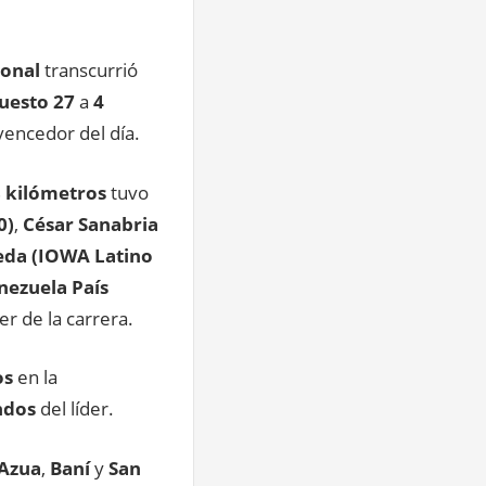
ional
transcurrió
uesto 27
a
4
 vencedor del día.
 kilómetros
tuvo
0)
,
César Sanabria
da (IOWA Latino
enezuela País
er de la carrera.
os
en la
ndos
del líder.
Azua
,
Baní
y
San