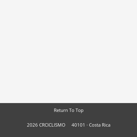
Return To Top
2026 CRCICLISMO
40101 ·
Costa Rica