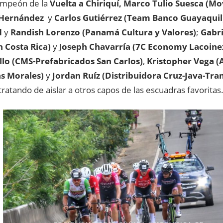
campeón de la
Vuelta a Chiriquí, Marco Tulio Suesca (Mo
 Hernández
y
Carlos Gutiérrez (Team Banco Guayaquil
d
y
Randish Lorenzo (Panamá Cultura y Valores)
;
Gabri
n Costa Rica)
y J
oseph Chavarría (7C Economy Lacoine
llo (CMS-Prefabricados San Carlos)
,
Kristopher Vega (
as Morales)
y
Jordan Ruíz (Distribuidora Cruz-Java-Tra
 tratando de aislar a otros capos de las escuadras favoritas