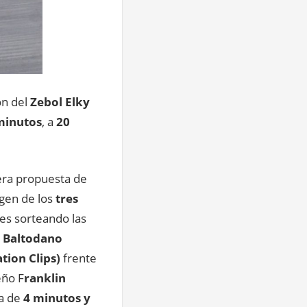
ón del
Zebol Elky
minutos
, a
20
mera propuesta de
rgen de los
tres
nes sorteando las
 Baltodano
tion Clips)
frente
ño F
ranklin
ia de
4 minutos y