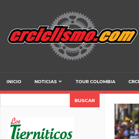
Skip
to
content
INICIO
NOTICIAS
TOUR COLOMBIA
CRC
Search