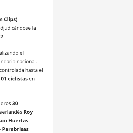
n Clips)
adjudicándose la
22
.
alizando el
ndario nacional.
ontrolada hasta el
101 ciclistas
en
imeros
30
 neerlandés
Roy
son Huertas
– Parabrisas