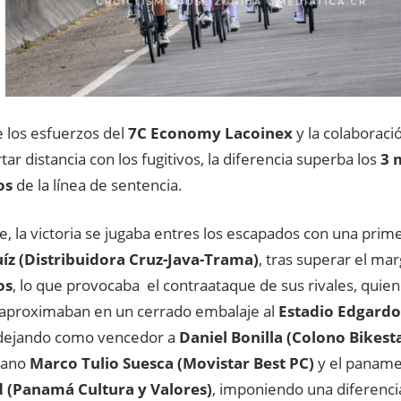
e los esfuerzos del
7C Economy Lacoinex
y la colaboraci
tar distancia con los fugitivos, la diferencia superba los
3 
os
de la línea de sentencia.
, la victoria se jugaba entres los escapados con una pri
íz
(Distribuidora Cruz-Java-Trama)
, tras superar el ma
os
, lo que provocaba el contraataque de sus rivales, quie
 aproximaban en un cerrado embalaje al
Estadio Edgardo
 dejando como vencedor a
Daniel Bonilla (Colono Bikesta
iano
Marco Tulio Suesca (Movistar Best PC)
y el paname
 (Panamá Cultura y Valores)
, imponiendo una diferenc