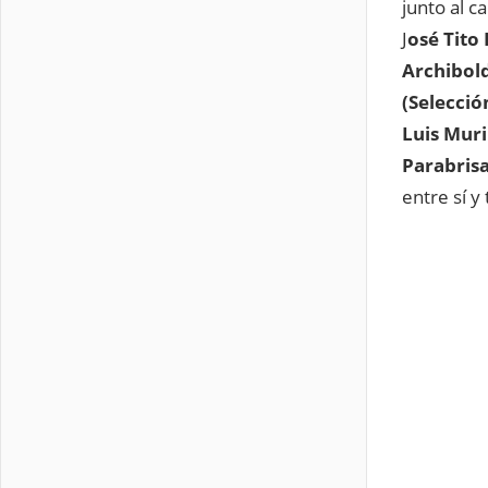
junto al 
J
osé Tito
Archibol
(Selecció
Luis Muri
Parabris
entre sí y