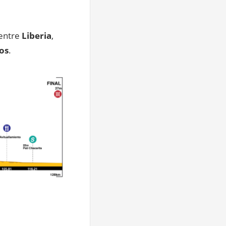
 entre
Liberia
,
os
.