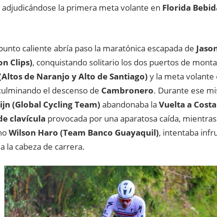
adjudicándose la primera meta volante en
Florida Bebid
 punto caliente abría paso la maratónica escapada de
Jaso
on Clips)
, conquistando solitario los dos puertos de mont
(Altos de Naranjo y Alto de Santiago)
y la meta volante
 culminando el descenso de
Cambronero
. Durante ese m
ijn (Global Cycling Team)
abandonaba la
Vuelta a Costa
de clavícula
provocada por una aparatosa caída, mientras
ano
Wilson Haro (Team Banco Guayaquil)
, intentaba in
a la cabeza de carrera.