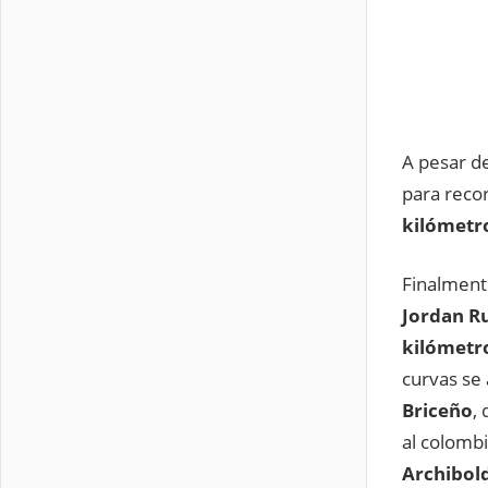
A pesar d
para recor
kilómetr
Finalmente
Jordan Ru
kilómetr
curvas se
Briceño
,
al colomb
Archibold