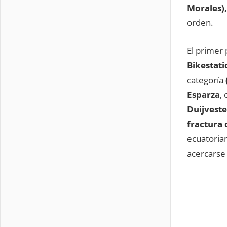
Morales),
orden.
El primer
Bikestati
categoría
Esparza
,
Duijveste
fractura 
ecuatori
acercarse 