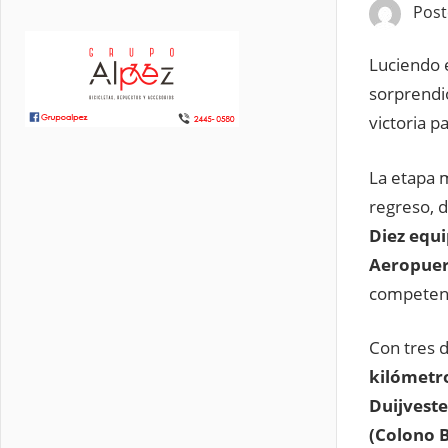
Pos
Luciendo 
sorprendi
victoria pa
La etapa m
regreso, 
Diez equi
Aeropuer
competen
Con tres 
kilómetr
Duijveste
(Colono B