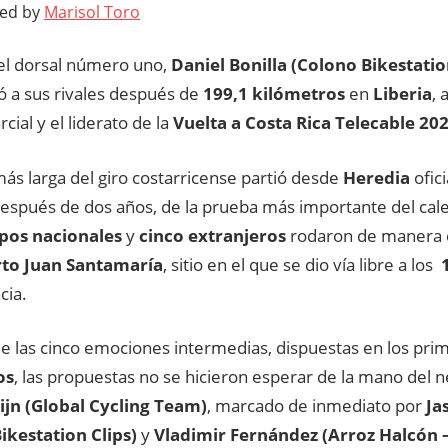
ted by
Marisol Toro
el dorsal número uno,
Daniel Bonilla (Colono Bikestatio
ó a sus rivales después de
199,1 kilómetros
en
Liberia
, 
rcial y el liderato de la
Vuelta a Costa Rica Telecable 20
ás larga del giro costarricense partió desde
Heredia
ofici
después de dos años, de la prueba más importante del cale
pos nacionales
y
cinco extranjeros
rodaron de manera c
to Juan Santamaría
, sitio en el que se dio vía libre a los
cia.
de las cinco emociones intermedias, dispuestas en los pr
os
, las propuestas no se hicieron esperar de la mano del
ijn (Global Cycling Team)
, marcado de inmediato por
Ja
ikestation Clips)
y
Vladimir Fernández (Arroz Halcón 