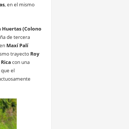
as
, en el mismo
n Huertas (Colono
aña de tercera
 en
Maxí Palí
ismo trayecto
Roy
 Rica
con una
 que el
fructuosamente