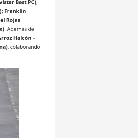
vistar Best PC)
,
);
Franklin
el Rojas
x)
. Además de
Arroz Halcón –
ma)
, colaborando
.