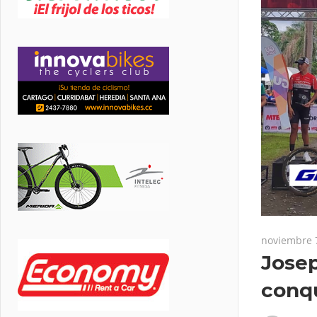
noviembre 
Josep
conqu