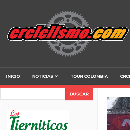
Skip
to
content
INICIO
NOTICIAS
TOUR COLOMBIA
CRC
Search