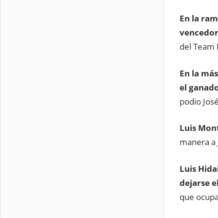
En la ram
vencedor
del Team 
En la más
el ganad
podio Jos
Luis Mon
manera a 
Luis Hida
dejarse e
que ocupa