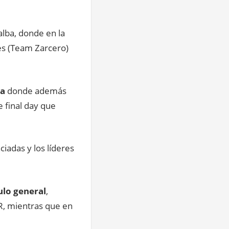
alba, donde en la
les (Team Zarcero)
ba
donde además
e final day que
iadas y los líderes
tulo general
,
, mientras que en