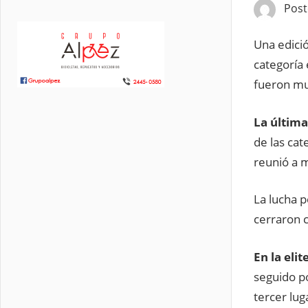
Pos
Una edició
categoría 
fueron muy
La última
de las cat
reunió a m
La lucha p
cerraron 
En la eli
seguido p
tercer luga