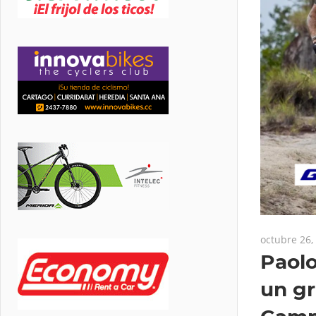
octubre 26,
Paol
un gr