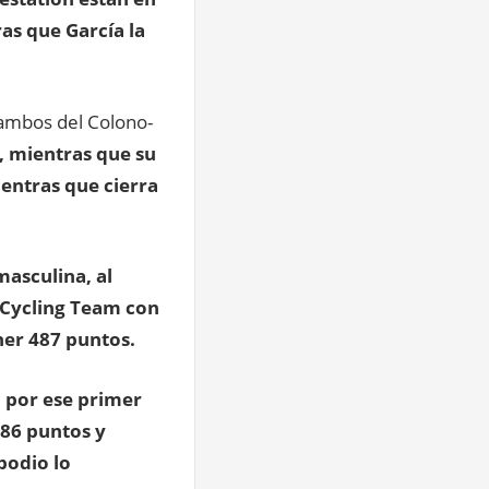
ras que García la
 ambos del Colono-
, mientras que su
entras que cierra
asculina, al
 Cycling Team con
ner 487 puntos.
 por ese primer
686 puntos y
podio lo