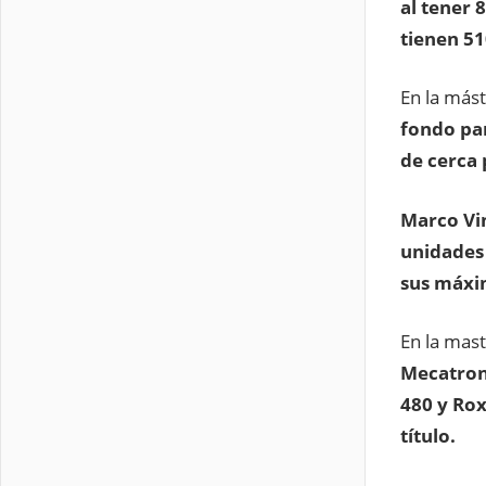
al tener 
tienen 51
En la más
fondo pa
de cerca 
Marco Vin
unidades 
sus máxim
En la mas
Mecatroni
480 y Rox
título.