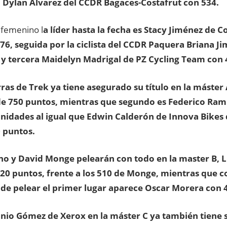
 Dylan Álvarez del CCDR Bagaces-Costafrut con 534.
l femenino l
a líder hasta la fecha es Stacy Jiménez de 
776, seguida por la ciclista del CCDR Paquera Briana J
y tercera Maidelyn Madrigal de PZ Cycling Team con 
ras de Trek ya tiene asegurado su título en la máster
de 750 puntos, mientras que segundo es Federico Ram
nidades al igual que Edwin Calderón de Innova Bikes
 puntos.
no y David Monge pelearán con todo en la master B, L
620 puntos, frente a los 510 de Monge, mientras que 
de pelear el primer lugar aparece Oscar Morera con 
nio Gómez de Xerox en la máster C ya también tiene s