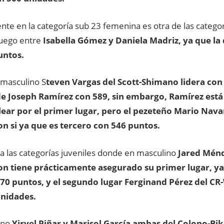
te en la categoría sub 23 femenina es otra de las catego
juego entre
Isabella Gómez y Daniela Madriz, ya que la 
untos.
 masculino S
teven Vargas del Scott-Shimano lidera con
e Joseph Ramírez con 589, sin embargo, Ramírez está
ear por el primer lugar, pero el pezeteño Mario Nava
on si ya que es tercero con 546 puntos.
a las categorías juveniles donde en masculino
Jared Ménd
on tiene prácticamente asegurado su primer lugar, y
770 puntos, y el segundo lugar Ferginand Pérez del CR
unidades.
ino
Yiryel Piñar y Marisol García ambas del Colono-Bik