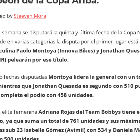
ón de la Copa Afiba.
ted by
Steeven Mora
e semana se disputará la quinta y última fecha de la Copa
de en varias categorías la disputa por el primer lugar está 
culina Paolo Montoya (Innova Bikes) y Jonathan Ques
) pelearán por ese título.
ro fechas disputadas
Montoya lidera la general con un t
mientras que Jonathan Quesada es segundo con 510 p
completa el podio con 458 unidades.
a elite femenina
Adriana Rojas del Team Bobbys tiene el
, ya que suma un total de 761 unidades y sus máximas
s sub 23 Isabella Gómez (Avimil) con 534 y Daniela M
n 500 unidades.