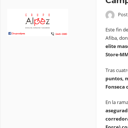
Campe
Pos
Este fin d
Afiba, don
elite mas
Store-MMR
Tras cuat
puntos, 
Fonseca 
En la ram
asegurado
corredora
Force) co