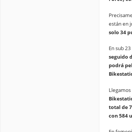
Precisamen
están en 
solo 34 p
En sub 23
seguido d
podrá pel
Bikestati
Llegamos 
Bikestati
total de 
con 584 
En femen