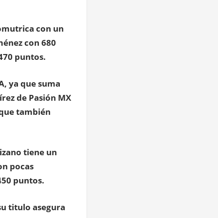
Comutrica con un
iménez con 680
470 puntos.
 A, ya que suma
írez de Pasión MX
 que también
izano tiene un
con pocas
450 puntos.
u titulo asegura