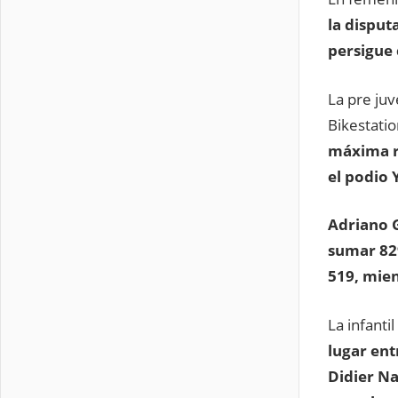
la disput
persigue 
La pre ju
Bikestati
máxima ri
el podio 
Adriano G
sumar 829
519, mien
La infant
lugar en
Didier Na