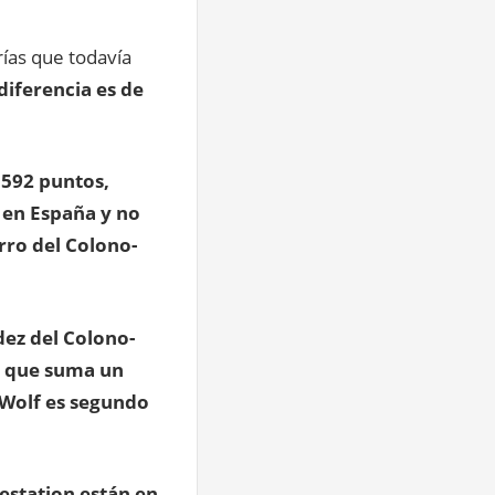
rías que todavía
diferencia es de
 592 puntos,
 en España y no
rro del Colono-
ez del Colono-
a que suma un
-Wolf es segundo
estation están en