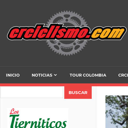
Skip
to
content
INICIO
NOTICIAS
TOUR COLOMBIA
CRC
Search