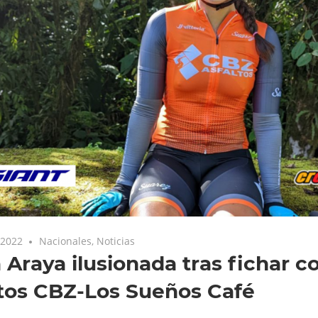
 2022
Nacionales
,
Noticias
a Araya ilusionada tras fichar c
tos CBZ-Los Sueños Café