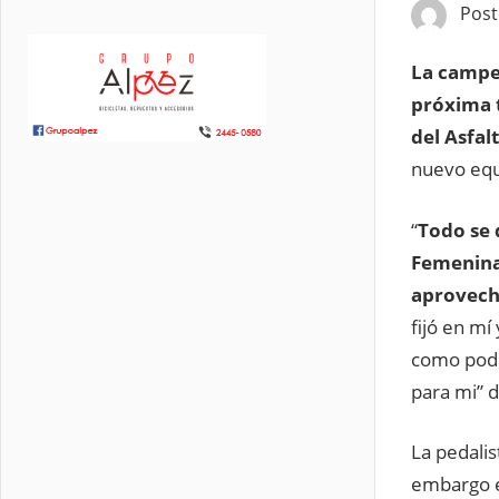
Pos
La campeo
próxima t
del Asfal
nuevo equ
“
Todo se 
Femenina
aprovecha
fijó en mí
como pode
para mi” d
La pedali
embargo e