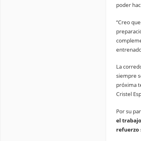
poder hac
“Creo que
preparaci
complemen
entrenado
La corred
siempre s
próxima t
Cristel Es
Por su pa
el trabaj
refuerzo 