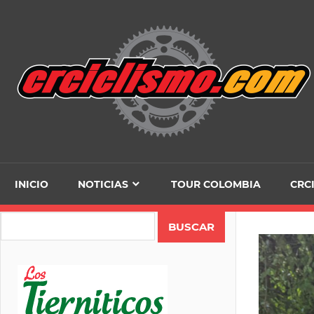
Skip
to
content
INICIO
NOTICIAS
TOUR COLOMBIA
CRC
Search