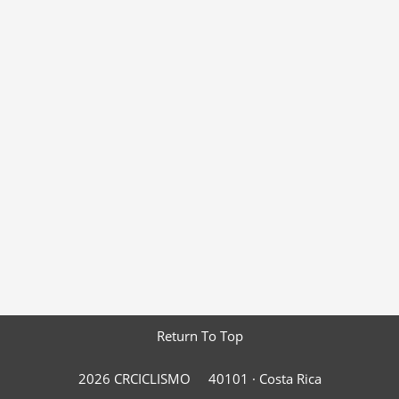
Return To Top
2026 CRCICLISMO
40101 ·
Costa Rica