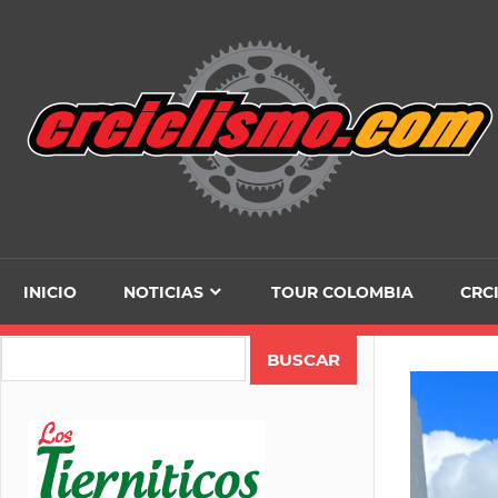
Skip
to
content
INICIO
NOTICIAS
TOUR COLOMBIA
CRC
Search