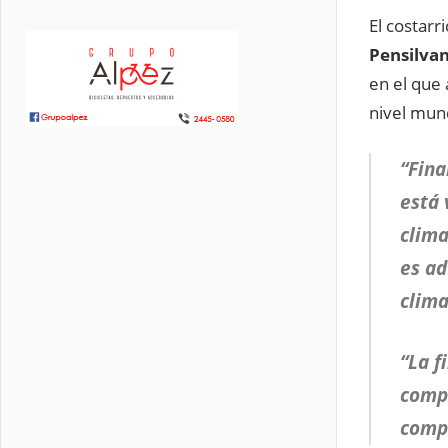
El costarr
Pensilvan
en el que
nivel mund
“Fina
está 
clima
es ad
clima
“La f
compe
compo