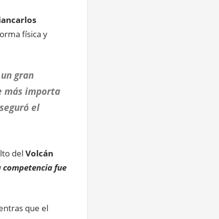
iancarlos
orma física y
 un gran
ue más importa
seguró el
lto del
Volcán
a competencia fue
entras que el