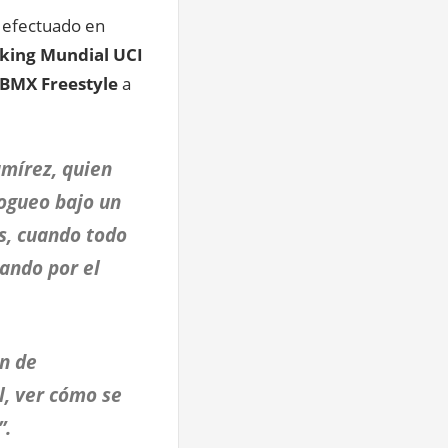
efectuado en
king Mundial UCI
BMX Freestyle
a
amírez, quien
fogueo bajo un
s, cuando todo
tando por el
ón de
l, ver cómo se
”.