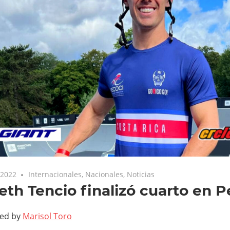
 2022
Internacionales
,
Nacionales
,
Noticias
th Tencio finalizó cuarto en P
ted by
Marisol Toro