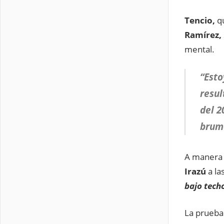
Tencio,
q
Ramírez,
mental.
“Esto
resul
del 2
brumo
A manera
Irazú
a la
bajo tech
La prueba