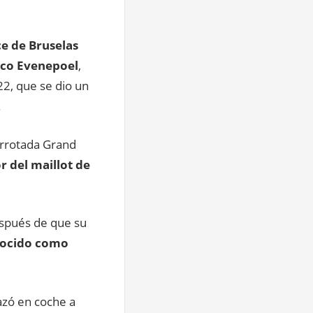
e de Bruselas
emco Evenepoel
,
2, que se dio un
.
barrotada Grand
r del maillot de
espués de que su
onocido como
azó en coche a