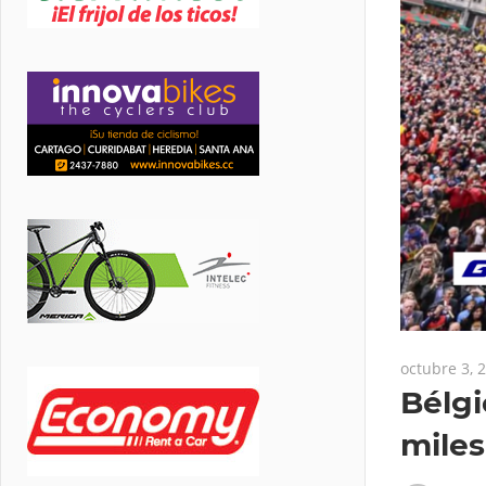
octubre 3, 
Bélgi
miles