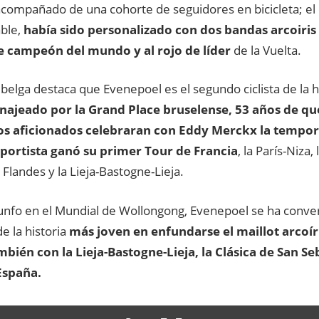
acompañado de una cohorte de seguidores en bicicleta; el
ble,
había sido personalizado con dos bandas arcoiris 
e campeón del mundo y al rojo de líder
de la Vuelta.
belga destaca que Evenepoel es el segundo ciclista de la hi
ajeado por la Grand Place bruselense, 53 años de que
os aficionados celebraran con Eddy Merckx la tempor
portista ganó su primer Tour de Francia
, la París-Niza
a Flandes y la Lieja-Bastogne-Lieja.
iunfo en el Mundial de Wollongong, Evenepoel se ha conve
e la historia
más joven en enfundarse el maillot arcoíri
bién con la Lieja-Bastogne-Lieja, la Clásica de San Seb
España.