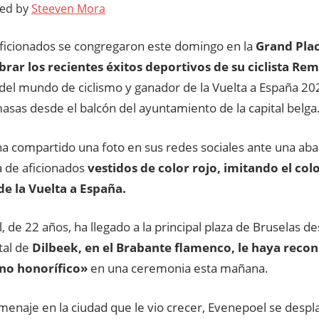
ted by
Steeven Mora
aficionados se congregaron este domingo en la
Grand Plac
brar los recientes éxitos deportivos de su ciclista R
el mundo de ciclismo y ganador de la Vuelta a España 202
sas desde el balcón del ayuntamiento de la capital belga
a ha compartido una foto en sus redes sociales ante una a
a de aficionados
vestidos de color rojo, imitando el colo
e la Vuelta a España.
 de 22 años, ha llegado a la principal plaza de Bruselas d
tal de
Dilbeek, en el Brabante flamenco, le haya rec
no honorífico»
en una ceremonia esta mañana.
menaje en la ciudad que le vio crecer, Evenepoel se despl