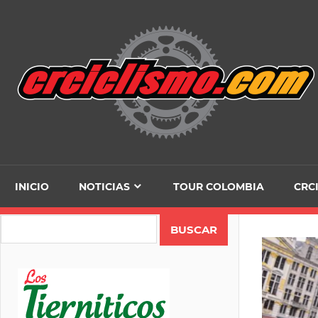
Skip
to
content
INICIO
NOTICIAS
TOUR COLOMBIA
CRC
Search