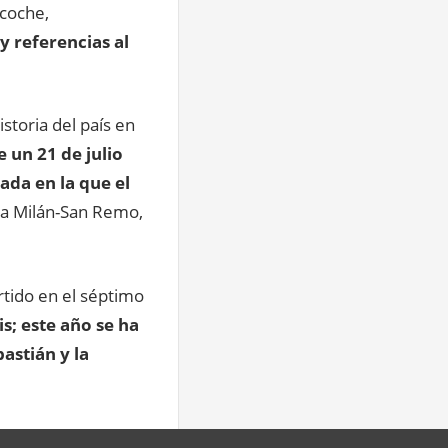
 coche,
y referencias al
storia del país en
 un 21 de julio
ada en la que el
, la Milán-San Remo,
rtido en el séptimo
s; este año se ha
astián y la