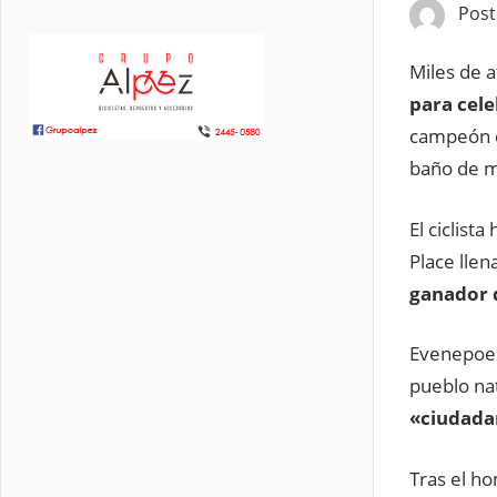
Pos
Miles de 
para cele
campeón d
baño de ma
El ciclist
Place llen
ganador d
Evenepoel,
pueblo na
«ciudada
Tras el ho