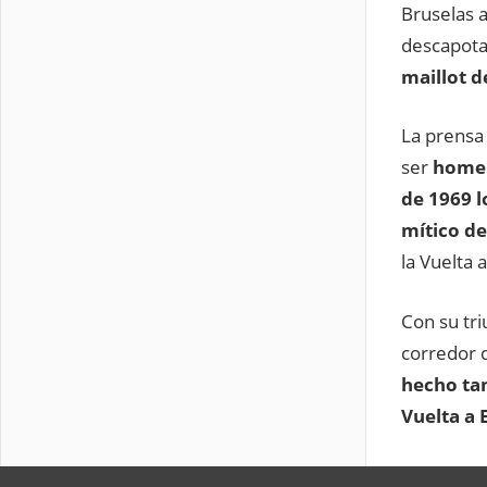
Bruselas 
descapota
maillot d
La prensa 
ser
homen
de 1969 l
mítico de
la Vuelta 
Con su tr
corredor d
hecho tam
Vuelta a 