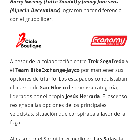
Harry Sweeny (Lotto Soudal) y Jimmy Janssens
(Alpecin-Deceuninck)
lograron hacer diferencia
con el grupo líder.
A pesar de la colaboración entre
Trek Segafredo
y
el
Team BikeExchange-Jayco
por mantener sus
opciones de triunfo. Los escapados conquistaban
el puerto de
San Glorio
de primera categoría,
liderados por el propio
Jesús Herrada
. El ascenso
resignaba las opciones de los principales
velocistas, situación que conspiraba a favor de la
fuga.
Al paso por el Sprint Intermedio en
Las Salas
, la