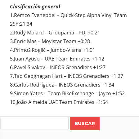
Clasificación general
1.Remco Evenepoel – Quick-Step Alpha Vinyl Team
25h:21:34
2.Rudy Molard – Groupama – FDJ +0:21
3.Enric Mas – Movistar Team +0:28
4.Primož Roglič – Jumbo-Visma +1:01
5.Juan Ayuso – UAE Team Emirates +1:12
6.Pavel Sivakov – INEOS Grenadiers +1:27
7.Tao Geoghegan Hart – INEOS Grenadiers +1:27
8.Carlos Rodríguez – INEOS Grenadiers +1:34
9.Simon Yates – Team BikeExchange – Jayco +1:52
10.João Almeida UAE Team Emirates +1:54
COSTA
RICA
Search
RUTA
VUELTA