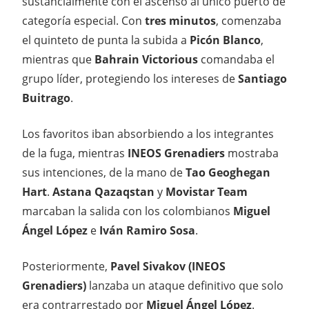
sustancialmente con el ascenso al único puerto de
categoría especial. Con
tres minutos
,
comenzaba
el quinteto de punta la subida a
Picón Blanco
,
mientras que
Bahrain Victorious
comandaba el
grupo líder, protegiendo los intereses de
Santiago
Buitrago
.
Los favoritos iban absorbiendo a los integrantes
de la fuga, mientras
INEOS Grenadiers
mostraba
sus intenciones, de la mano de
Tao Geoghegan
Hart
.
Astana Qazaqstan
y
Movistar Team
marcaban la salida con los colombianos
Miguel
Ángel López
e
Iván Ramiro Sosa
.
Posteriormente,
Pavel Sivakov (INEOS
Grenadiers)
lanzaba un ataque definitivo que solo
era contrarrestado por
Miguel Ángel López
.