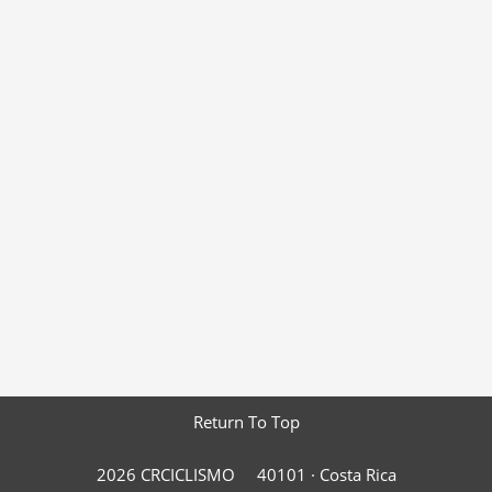
Return To Top
2026 CRCICLISMO
40101 ·
Costa Rica