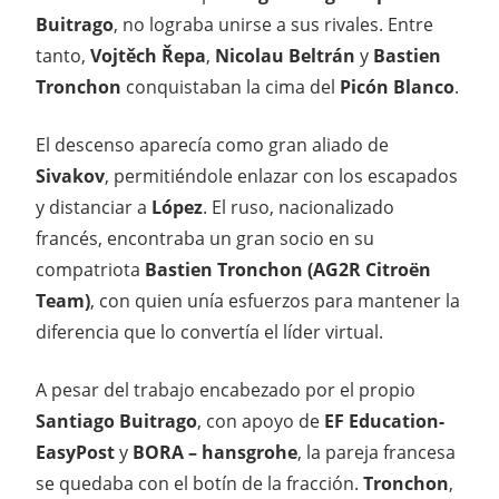
Buitrago
, no lograba unirse a sus rivales. Entre
tanto,
Vojtěch Řepa
,
Nicolau Beltrán
y
Bastien
Tronchon
conquistaban la cima del
Picón Blanco
.
El descenso aparecía como gran aliado de
Sivakov
, permitiéndole enlazar con los escapados
y distanciar a
López
. El ruso, nacionalizado
francés, encontraba un gran socio en su
compatriota
Bastien Tronchon (AG2R Citroën
Team)
, con quien unía esfuerzos para mantener la
diferencia que lo convertía el líder virtual.
A pesar del trabajo encabezado por el propio
Santiago Buitrago
, con apoyo de
EF Education-
EasyPost
y
BORA – hansgrohe
, la pareja francesa
se quedaba con el botín de la fracción.
Tronchon
,