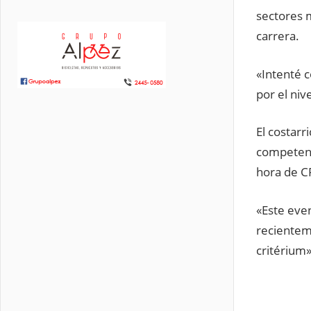
sectores m
carrera.
«Intenté c
por el niv
El costar
competenci
hora de CR
«Este eve
recientem
critérium»