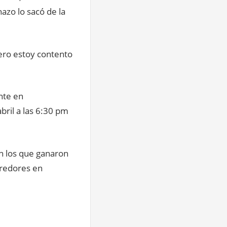
hazo lo sacó de la
pero estoy contento
nte en
bril a las 6:30 pm
n los que ganaron
rredores en