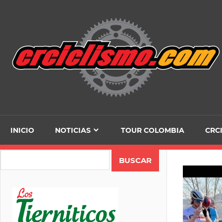
Skip
to
content
INICIO
NOTICIAS
TOUR COLOMBIA
CRC
Search