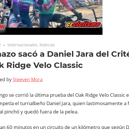
2
Internacionales
,
Noticias
azo sacó a Daniel Jara del Cri
k Ridge Velo Classic
ted by
Steeven Mora
go se corrió la última prueba del Oak Ridge Velo Classic 
etía el turrialbeño Daniel Jara, quien lastimosamente a f
nal pinchó y quedó fuera de la pelea.
ran 60 minutos en un circuito de un kilómetro que según Da