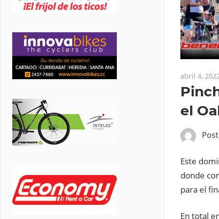
abril 4, 202
Pinch
el Oa
Pos
Este domin
donde comp
para el fi
En total e