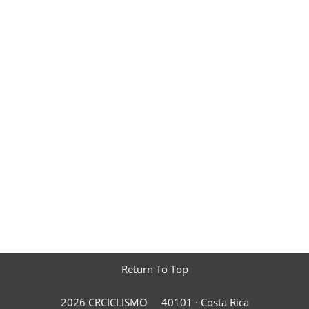
Return To Top
2026 CRCICLISMO
40101 ·
Costa Rica