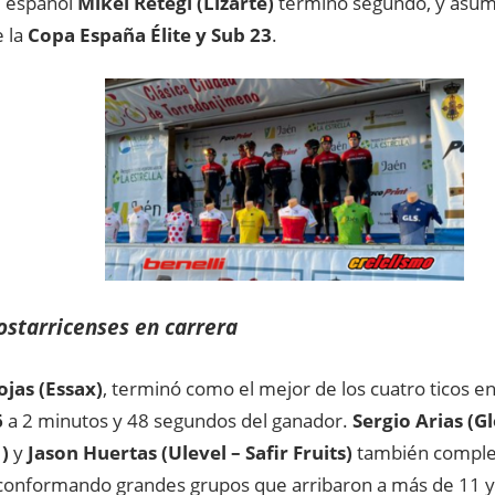
l español
Mikel Retegi (Lizarte)
terminó segundo, y asumi
e la
Copa España Élite y Sub 23
.
ostarricenses en carrera
ojas (Essax)
, terminó como el mejor de los cuatro ticos en
6
a 2 minutos y 48 segundos del ganador.
Sergio Arias (G
)
y
Jason Huertas (Ulevel – Safir Fruits)
también complet
conformando grandes grupos que arribaron a más de 11 y