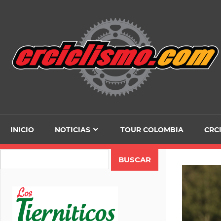
Skip
to
content
INICIO
NOTICIAS
TOUR COLOMBIA
CRC
Search