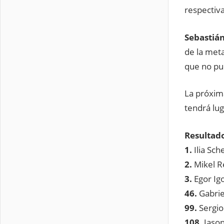
respectiv
Sebastián
de la meta
que no pu
La próxima
tendrá lu
Resultad
1.
Ilia Sch
2.
Mikel Re
3.
Egor Igo
46.
Gabrie
99.
Sergio
108.
Jason