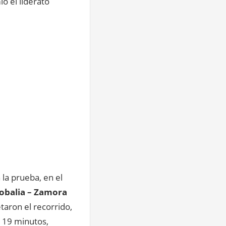
ó el liderato
 la prueba, en el
lobalia – Zamora
aron el recorrido,
 19 minutos,