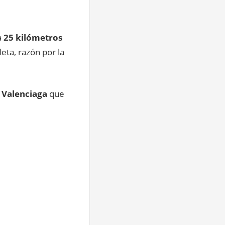
a
25 kilómetros
leta, razón por la
 Valenciaga
que