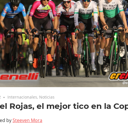
2
Internacionales
,
Noticias
el Rojas, el mejor tico en la C
ted by
Steeven Mora