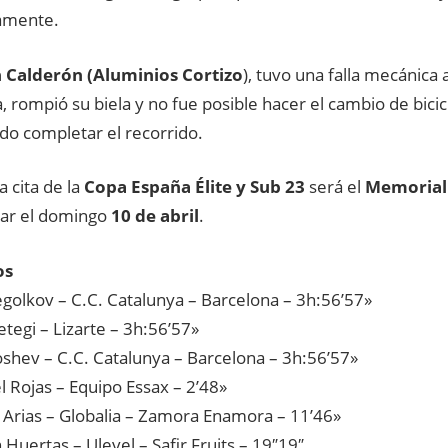
amente.
 Calderón (Aluminios Cortizo
), tuvo una falla mecánica 
, rompió su biela y no fue posible hacer el cambio de bicic
do completar el recorrido.
 cita de la
Copa España Élite y Sub 23
será el
Memorial
gar el domingo
10 de abril
.
os
egolkov – C.C. Catalunya – Barcelona – 3h:56’57»
tegi – Lizarte – 3h:56’57»
shev – C.C. Catalunya – Barcelona – 3h:56’57»
l Rojas – Equipo Essax – 2’48»
 Arias – Globalia – Zamora Enamora – 11’46»
 Huertas – Ulevel – Safir Fruits – 19″19″