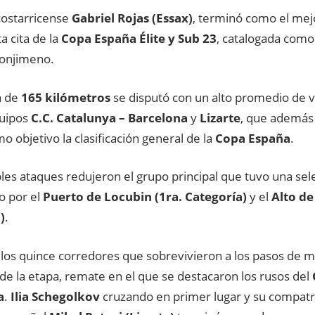
a costarricense
Gabriel Rojas (Essax)
, terminó como el mej
ta cita de la
Copa España Élite y Sub 23
, catalogada como 
onjimeno.
a de
165 kilómetros
se disputó con un alto promedio de 
quipos
C.C. Catalunya – Barcelona
y
Lizarte
, que además b
o objetivo la clasificación general de la
Copa España
.
les ataques redujeron el grupo principal que tuvo una sele
o por el
Puerto de Locubin (1ra. Categoría)
y el
Alto de
)
.
los quince corredores que sobrevivieron a los pasos de m
 de la etapa, remate en el que se destacaron los rusos del
a
.
Ilia Schegolkov
cruzando en primer lugar y su compatr