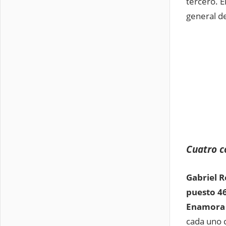
tercero. E
general d
Cuatro c
Gabriel R
puesto 4
Enamora 
cada uno 