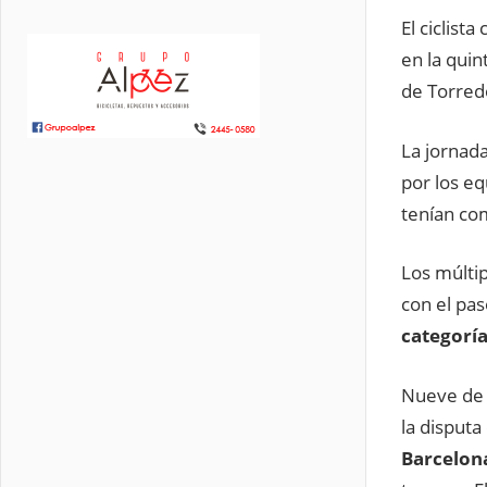
El ciclist
en la quin
de Torred
La jornad
por los e
tenían com
Los múltip
con el pas
categoría
Nueve de 
la disputa
Barcelon